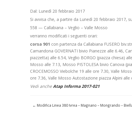
Dal: Lunedì 20 febbraio 2017
Si avvisa che, a partire da Lunedì 20 febbraio 2017, su
558 — Callabiana – Veglio – Valle Mosso
verranno modificati i seguenti orari:
corsa 901
con partenza da Callabiana FUSERO biv.str
Camandona GOVERNATI bivio Pianezze alle 6.46, Cam
piazzetta) alle 6.54, Veglio BORGO (piazza chiesa) all
Mosso alle 7.13, Mosso PISTOLESA bivio Canova (piazza
CROCEMOSSO Viebolche 19 alle ore 7.30, Valle Mosso
ore 7.36, Valle Mosso Autostazione piazza Alpini alle 
Vedi anche
Atap Informa 2017-021
←
Modifica Linea 380 Ivrea – Magnano – Mongrando – Biella