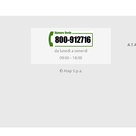
A.T.A
da lunedì a venerdì
09:00 – 18:00
© Atap S.p.a.