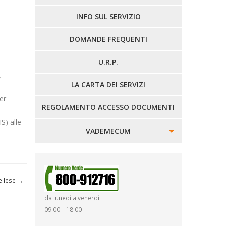
LINEE EXTRAURBANE
INFO SUL SERVIZIO
DOMANDE FREQUENTI
U.R.P.
,
LA CARTA DEI SERVIZI
-
er
REGOLAMENTO ACCESSO DOCUMENTI
S) alle
VADEMECUM
SINISTRI
SMARRIMENTO OGGETTI
ellese
→
da lunedì a venerdì
DIRITTI E DOVERI
09:00 – 18:00