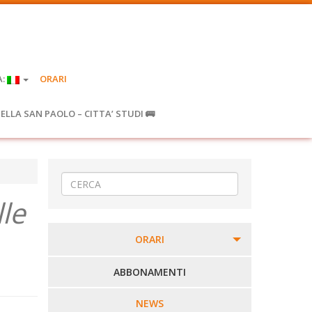
A:
ORARI
IELLA SAN PAOLO – CITTA’ STUDI 🚌
le
ORARI
PERCORSI URBANI IN BIELLA
ABBONAMENTI
LINEE URBANE VERCELLI
NEWS