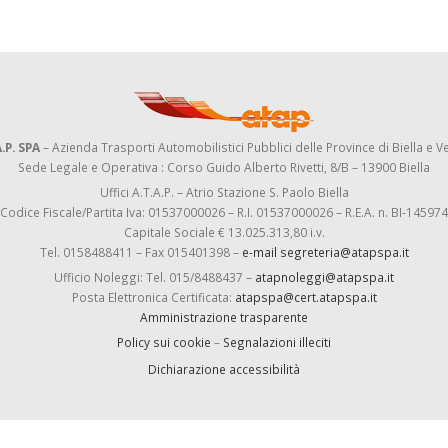
.P. SPA
– Azienda Trasporti Automobilistici Pubblici delle Province di Biella e Ve
Sede Legale e Operativa : Corso Guido Alberto Rivetti, 8/B – 13900 Biella
Uffici A.T.A.P. – Atrio Stazione S. Paolo Biella
Codice Fiscale/Partita Iva: 01537000026 – R.I. 01537000026 – R.E.A. n. BI-145974
Capitale Sociale € 13.025.313,80 i.v.
Tel. 0158488411 – Fax 015401398 –
e-mail segreteria@atapspa.it
Ufficio Noleggi: Tel. 015/8488437 –
atapnoleggi@atapspa.it
Posta Elettronica Certificata:
atapspa@cert.atapspa.it
Amministrazione trasparente
Policy sui cookie
–
Segnalazioni illeciti
Dichiarazione accessibilità