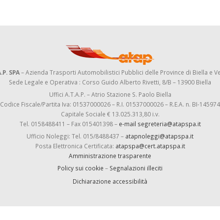
.P. SPA
– Azienda Trasporti Automobilistici Pubblici delle Province di Biella e Ve
Sede Legale e Operativa : Corso Guido Alberto Rivetti, 8/B – 13900 Biella
Uffici A.T.A.P. – Atrio Stazione S. Paolo Biella
Codice Fiscale/Partita Iva: 01537000026 – R.I. 01537000026 – R.E.A. n. BI-145974
Capitale Sociale € 13.025.313,80 i.v.
Tel. 0158488411 – Fax 015401398 –
e-mail segreteria@atapspa.it
Ufficio Noleggi: Tel. 015/8488437 –
atapnoleggi@atapspa.it
Posta Elettronica Certificata:
atapspa@cert.atapspa.it
Amministrazione trasparente
Policy sui cookie
–
Segnalazioni illeciti
Dichiarazione accessibilità