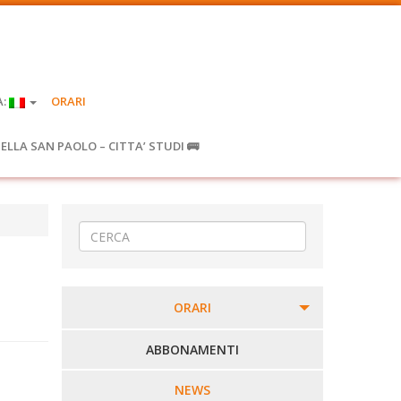
A:
ORARI
IELLA SAN PAOLO – CITTA’ STUDI 🚌
ORARI
PERCORSI URBANI IN BIELLA
ABBONAMENTI
LINEE URBANE VERCELLI
NEWS