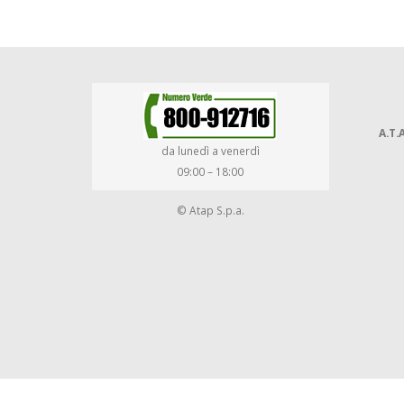
A.T.A
da lunedì a venerdì
09:00 – 18:00
© Atap S.p.a.