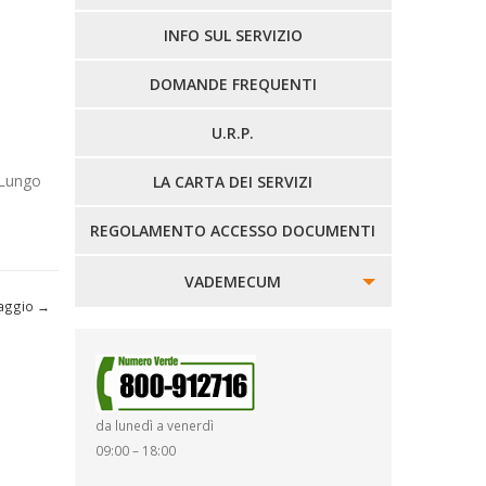
LINEE EXTRAURBANE
INFO SUL SERVIZIO
DOMANDE FREQUENTI
U.R.P.
 Lungo
LA CARTA DEI SERVIZI
REGOLAMENTO ACCESSO DOCUMENTI
VADEMECUM
viaggio
→
SINISTRI
SMARRIMENTO OGGETTI
da lunedì a venerdì
DIRITTI E DOVERI
09:00 – 18:00