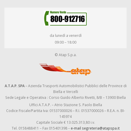
da lunedì a venerdì
09:00 – 18:00
© Atap S.p.a.
A.T.A.P. SPA
– Azienda Trasporti Automobilistici Pubblici delle Province di
Biella e Vercelli
Sede Legale e Operativa : Corso Guido Alberto Rivetti, 8/B – 13900 Biella
Uffici A.T.A.P. – Atrio Stazione S. Paolo Biella
Codice Fiscale/Partita Iva: 01537000026 – R.I. 01537000026 – R.E.A. n. BI-
145974
Capitale Sociale € 13.025.313,80 i.v.
Tel. 0158488411 – Fax 015401398 –
e-mail segreteria@atapspa.it