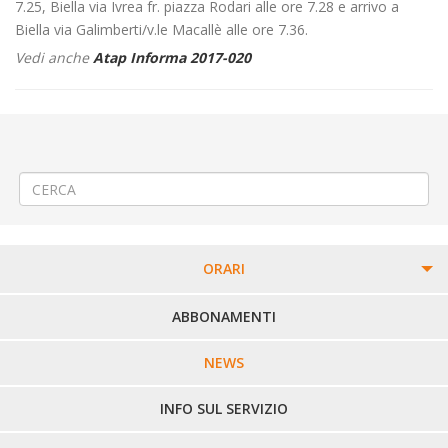
7.25, Biella via Ivrea fr. piazza Rodari alle ore 7.28 e arrivo a
Biella via Galimberti/v.le Macallè alle ore 7.36.
Vedi anche
Atap Informa 2017-020
←
Spostamento Fermata Autobus Comune di Viverone – Provinciale
Posta SP 228 – Direzione Cavaglià
Modifica Linea 558 Callabiana – Veglio – Valle Mosso
→
ORARI
PERCORSI URBANI IN BIELLA
ABBONAMENTI
LINEE URBANE VERCELLI
NEWS
LINEE EXTRAURBANE
INFO SUL SERVIZIO