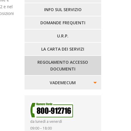
2 e nel
LINEE EXTRAURBANE
INFO SUL SERVIZIO
osizioni
DOMANDE FREQUENTI
U.R.P.
LA CARTA DEI SERVIZI
REGOLAMENTO ACCESSO
DOCUMENTI
VADEMECUM
SINISTRI
SMARRIMENTO OGGETTI
da lunedì a venerdì
DIRITTI E DOVERI
09:00 – 18:00