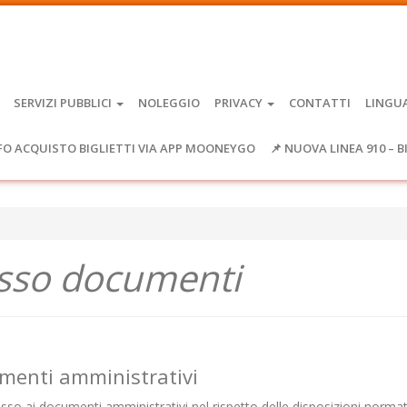
SERVIZI PUBBLICI
NOLEGGIO
PRIVACY
CONTATTI
LINGU
FO ACQUISTO BIGLIETTI VIA APP MOONEYGO
📌 NUOVA LINEA 910 – B
sso documenti
umenti amministrativi
cesso ai documenti amministrativi nel rispetto delle disposizioni normat