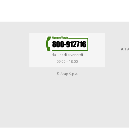
A.T.A
da lunedì a venerdì
09:00 – 18:00
© Atap S.p.a.