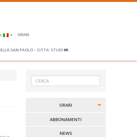
A:
ORARI
IELLA SAN PAOLO – CITTA’ STUDI 🚌
ORARI
PERCORSI URBANI IN BIELLA
ABBONAMENTI
LINEE URBANE VERCELLI
NEWS
ive e