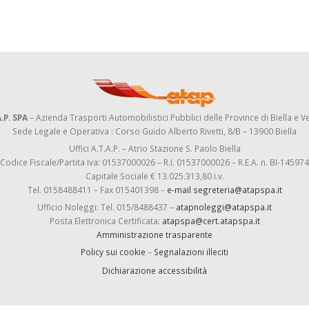
.P. SPA
– Azienda Trasporti Automobilistici Pubblici delle Province di Biella e Ve
Sede Legale e Operativa : Corso Guido Alberto Rivetti, 8/B – 13900 Biella
Uffici A.T.A.P. – Atrio Stazione S. Paolo Biella
Codice Fiscale/Partita Iva: 01537000026 – R.I. 01537000026 – R.E.A. n. BI-145974
Capitale Sociale € 13.025.313,80 i.v.
Tel. 0158488411 – Fax 015401398 –
e-mail segreteria@atapspa.it
Ufficio Noleggi: Tel. 015/8488437 –
atapnoleggi@atapspa.it
Posta Elettronica Certificata:
atapspa@cert.atapspa.it
Amministrazione trasparente
Policy sui cookie
–
Segnalazioni illeciti
Dichiarazione accessibilità