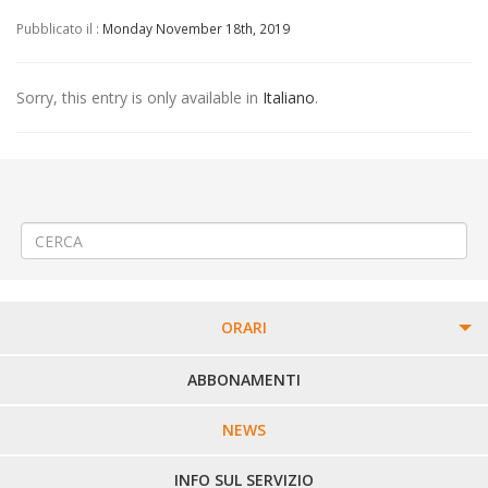
Pubblicato il :
Monday November 18th, 2019
Sorry, this entry is only available in
Italiano
.
←
(Italiano) Lavori sulla rete idrica a Vercelli Isola
(Italiano) Linea 350 Biella – Sordevolo – Coincidenza a Biella P.zza
V.Veneto con Linea 310
→
ORARI
PERCORSI URBANI IN BIELLA
ABBONAMENTI
LINEE URBANE VERCELLI
NEWS
LINEE EXTRAURBANE
INFO SUL SERVIZIO