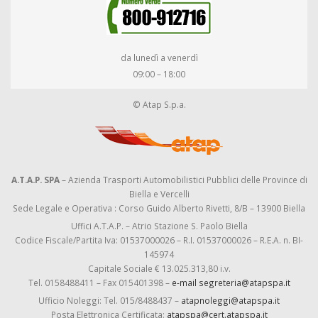
da lunedì a venerdì
09:00 – 18:00
© Atap S.p.a.
A.T.A.P. SPA
– Azienda Trasporti Automobilistici Pubblici delle Province di
Biella e Vercelli
Sede Legale e Operativa : Corso Guido Alberto Rivetti, 8/B – 13900 Biella
Uffici A.T.A.P. – Atrio Stazione S. Paolo Biella
Codice Fiscale/Partita Iva: 01537000026 – R.I. 01537000026 – R.E.A. n. BI-
145974
Capitale Sociale € 13.025.313,80 i.v.
Tel. 0158488411 – Fax 015401398 –
e-mail segreteria@atapspa.it
Ufficio Noleggi: Tel. 015/8488437 –
atapnoleggi@atapspa.it
Posta Elettronica Certificata:
atapspa@cert.atapspa.it