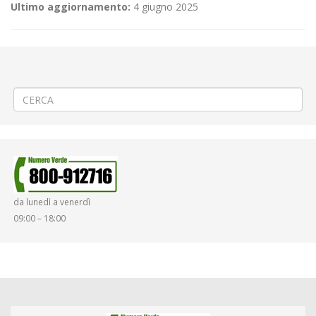
Ultimo aggiornamento:
4 giugno 2025
←
(Italiano) Selezioni aperte
(Italiano) Linea 420 Cossato – Mottalciata – Coincidenza a Cossato via
Mazzini con Linea 300
→
da lunedì a venerdì
09:00 – 18:00