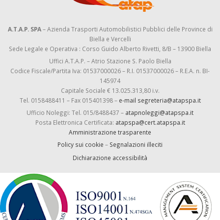
A.T.A.P. SPA
– Azienda Trasporti Automobilistici Pubblici delle Province di
Biella e Vercelli
Sede Legale e Operativa : Corso Guido Alberto Rivetti, 8/B – 13900 Biella
Uffici A.T.A.P. – Atrio Stazione S. Paolo Biella
Codice Fiscale/Partita Iva: 01537000026 – R.I. 01537000026 – R.E.A. n. BI-
145974
Capitale Sociale € 13.025.313,80 i.v.
Tel. 0158488411 – Fax 015401398 –
e-mail segreteria@atapspa.it
Ufficio Noleggi: Tel. 015/8488437 –
atapnoleggi@atapspa.it
Posta Elettronica Certificata:
atapspa@cert.atapspa.it
Amministrazione trasparente
Policy sui cookie
–
Segnalazioni illeciti
Dichiarazione accessibilità