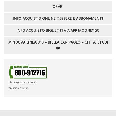
MOG231 – CODICE ETICO
INFORMATIVE
ENGLISH
ORARI
PROCEDURE DI GARA E ALBO FORNITORI
ITALIANO
INFO ACQUISTO ONLINE TESSERE E ABBONAMENTI
LA FLOTTA
INFO ACQUISTO BIGLIETTI VIA APP MOONEYGO
📌 NUOVA LINEA 910 – BIELLA SAN PAOLO – CITTA’ STUDI
🚌
da lunedì a venerdì
09:00 – 18:00