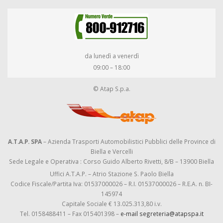
da lunedì a venerdì
09:00 – 18:00
© Atap S.p.a.
A.T.A.P. SPA
– Azienda Trasporti Automobilistici Pubblici delle Province di
Biella e Vercelli
Sede Legale e Operativa : Corso Guido Alberto Rivetti, 8/B – 13900 Biella
Uffici A.T.A.P. – Atrio Stazione S. Paolo Biella
Codice Fiscale/Partita Iva: 01537000026 – R.I. 01537000026 – R.E.A. n. BI-
145974
Capitale Sociale € 13.025.313,80 i.v.
Tel. 0158488411 – Fax 015401398 –
e-mail segreteria@atapspa.it