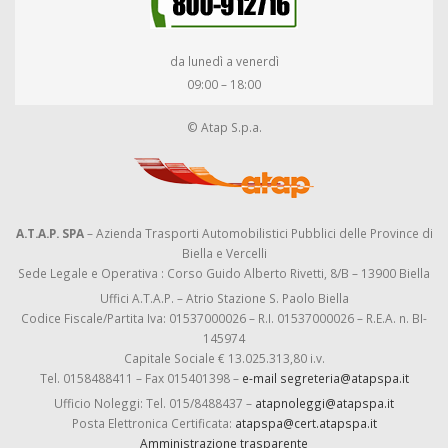
da lunedì a venerdì
09:00 – 18:00
© Atap S.p.a.
A.T.A.P. SPA
– Azienda Trasporti Automobilistici Pubblici delle Province di
Biella e Vercelli
Sede Legale e Operativa : Corso Guido Alberto Rivetti, 8/B – 13900 Biella
Uffici A.T.A.P. – Atrio Stazione S. Paolo Biella
Codice Fiscale/Partita Iva: 01537000026 – R.I. 01537000026 – R.E.A. n. BI-
145974
Capitale Sociale € 13.025.313,80 i.v.
Tel. 0158488411 – Fax 015401398 –
e-mail segreteria@atapspa.it
Ufficio Noleggi: Tel. 015/8488437 –
atapnoleggi@atapspa.it
Posta Elettronica Certificata:
atapspa@cert.atapspa.it
Amministrazione trasparente