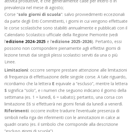
attività produttive, e che generalmente cade per intero o in
prevalenza nel mese di agosto;
Corse “
solo giorni di scuola
”: salvo provvedimenti eccezionali
da parte degli Enti Committenti, i giorni in cui vengono effettuate
le corse scolastiche sono stabiliti annualmente e pubblicati con il
Calendario Scolastico ufficiale della Regione Piemonte (vedi
l’
edizione 2024-2025
e l’
edizione 2025-2026
). Pertanto, essi
possono non corrispondere pienamente agli effettivi giorni di
lezione tenuti dai singoli plessi scolastici serviti da una o più
Linee.
Limitazioni
: occorre sempre prestare attenzione alle limitazioni
di frequenza di effettuazione delle singole corse. A tale riguardo,
ricordiamo che la lettera
E
equivale a “escluso”, mentre la lettera
S
significa “solo”, e i numeri che seguono indicano il giorno della
settimana (es. 1 = lunedì, 6 = sabato); pertanto, una corsa con
limitazione E6 si effettuerà nei giorni feriali da lunedì a venerdì.
Riferimenti
: occorre inoltre tradurre l’eventuale presenza di
simboli nella riga dei riferimenti con le annotazioni in calce ai
quadri orario (es. il simbolo che corrisponde alla descrizione
“escluso giorni di scuola”)