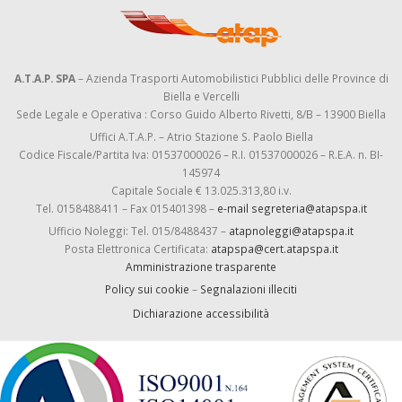
A.T.A.P. SPA
– Azienda Trasporti Automobilistici Pubblici delle Province di
Biella e Vercelli
Sede Legale e Operativa : Corso Guido Alberto Rivetti, 8/B – 13900 Biella
Uffici A.T.A.P. – Atrio Stazione S. Paolo Biella
Codice Fiscale/Partita Iva: 01537000026 – R.I. 01537000026 – R.E.A. n. BI-
145974
Capitale Sociale € 13.025.313,80 i.v.
Tel. 0158488411 – Fax 015401398 –
e-mail segreteria@atapspa.it
Ufficio Noleggi: Tel. 015/8488437 –
atapnoleggi@atapspa.it
Posta Elettronica Certificata:
atapspa@cert.atapspa.it
Amministrazione trasparente
Policy sui cookie
–
Segnalazioni illeciti
Dichiarazione accessibilità