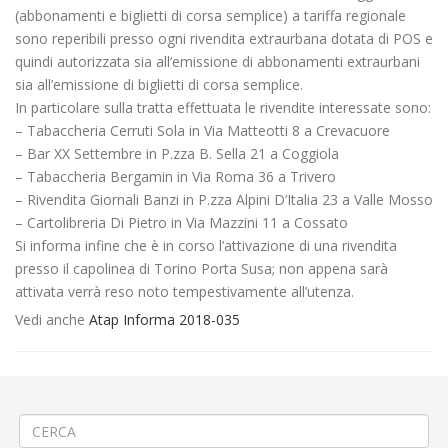
(abbonamenti e biglietti di corsa semplice) a tariffa regionale
sono reperibili presso ogni rivendita extraurbana dotata di POS e
quindi autorizzata sia all’emissione di abbonamenti extraurbani
sia all’emissione di biglietti di corsa semplice.
In particolare sulla tratta effettuata le rivendite interessate sono:
– Tabaccheria Cerruti Sola in Via Matteotti 8 a Crevacuore
– Bar XX Settembre in P.zza B. Sella 21 a Coggiola
– Tabaccheria Bergamin in Via Roma 36 a Trivero
– Rivendita Giornali Banzi in P.zza Alpini D’Italia 23 a Valle Mosso
– Cartolibreria Di Pietro in Via Mazzini 11 a Cossato
Si informa infine che è in corso l’attivazione di una rivendita
presso il capolinea di Torino Porta Susa; non appena sarà
attivata verrà reso noto tempestivamente all’utenza.
Vedi anche
Atap Informa 2018-035
←
Servizi di Linea nei giorni di Carnevale
Titoli di viaggio linea 500 Biella-Villanova-Milano
→