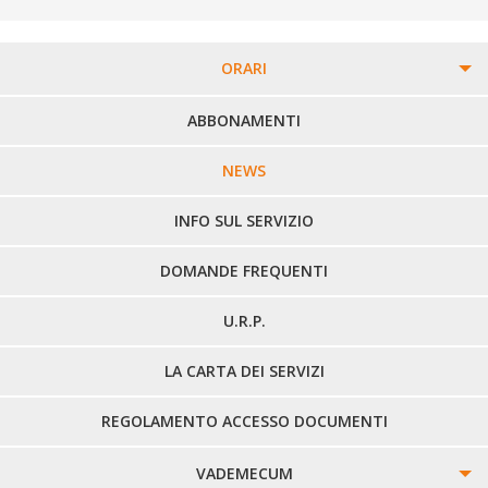
ORARI
PERCORSI URBANI IN BIELLA
ABBONAMENTI
LINEE URBANE VERCELLI
NEWS
LINEE EXTRAURBANE
INFO SUL SERVIZIO
DOMANDE FREQUENTI
U.R.P.
LA CARTA DEI SERVIZI
REGOLAMENTO ACCESSO DOCUMENTI
VADEMECUM