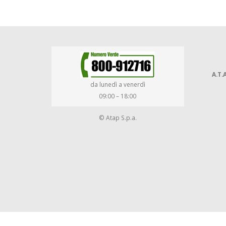
A.T.A
da lunedì a venerdì
09:00 – 18:00
© Atap S.p.a.