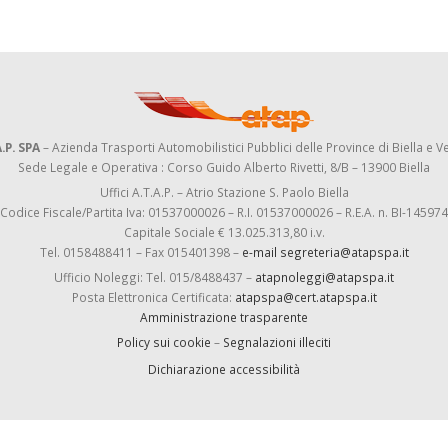
.P. SPA
– Azienda Trasporti Automobilistici Pubblici delle Province di Biella e Ve
Sede Legale e Operativa : Corso Guido Alberto Rivetti, 8/B – 13900 Biella
Uffici A.T.A.P. – Atrio Stazione S. Paolo Biella
Codice Fiscale/Partita Iva: 01537000026 – R.I. 01537000026 – R.E.A. n. BI-145974
Capitale Sociale € 13.025.313,80 i.v.
Tel. 0158488411 – Fax 015401398 –
e-mail segreteria@atapspa.it
Ufficio Noleggi: Tel. 015/8488437 –
atapnoleggi@atapspa.it
Posta Elettronica Certificata:
atapspa@cert.atapspa.it
Amministrazione trasparente
Policy sui cookie
–
Segnalazioni illeciti
Dichiarazione accessibilità