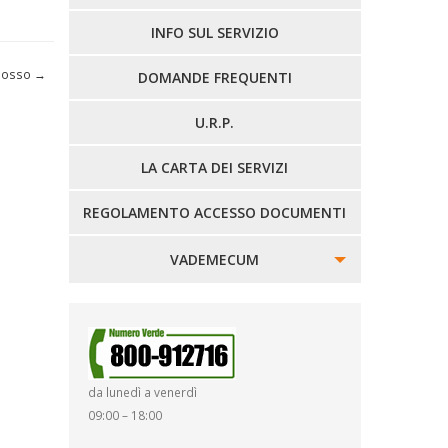
LINEE EXTRAURBANE
INFO SUL SERVIZIO
 Mosso
→
DOMANDE FREQUENTI
U.R.P.
LA CARTA DEI SERVIZI
REGOLAMENTO ACCESSO DOCUMENTI
VADEMECUM
SINISTRI
SMARRIMENTO OGGETTI
da lunedì a venerdì
DIRITTI E DOVERI
09:00 – 18:00