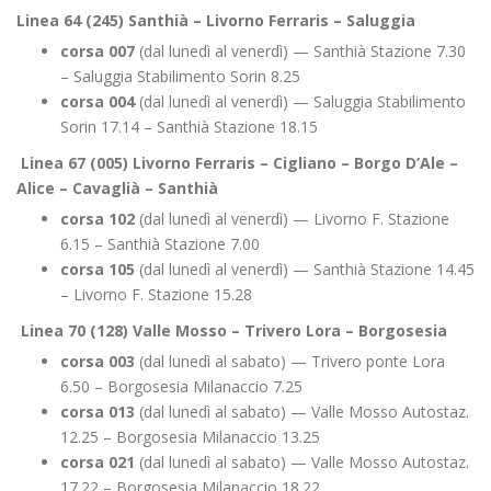
Linea 64 (245) Santhià – Livorno Ferraris – Saluggia
corsa 007
(dal lunedì al venerdì) — Santhià Stazione 7.30
– Saluggia Stabilimento Sorin 8.25
corsa 004
(dal lunedì al venerdì) — Saluggia Stabilimento
Sorin 17.14 – Santhià Stazione 18.15
Linea 67 (005) Livorno Ferraris – Cigliano – Borgo D’Ale –
Alice – Cavaglià – Santhià
corsa 102
(dal lunedì al venerdì) — Livorno F. Stazione
6.15 – Santhià Stazione 7.00
corsa 105
(dal lunedì al venerdì) — Santhià Stazione 14.45
– Livorno F. Stazione 15.28
Linea 70 (128) Valle Mosso – Trivero Lora – Borgosesia
corsa 003
(dal lunedì al sabato) — Trivero ponte Lora
6.50 – Borgosesia Milanaccio 7.25
corsa 013
(dal lunedì al sabato) — Valle Mosso Autostaz.
12.25 – Borgosesia Milanaccio 13.25
corsa 021
(dal lunedì al sabato) — Valle Mosso Autostaz.
17.22 – Borgosesia Milanaccio 18.22