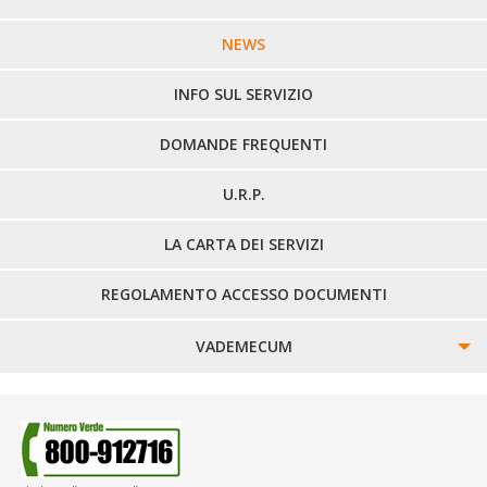
LINEE URBANE VERCELLI
NEWS
LINEE EXTRAURBANE
INFO SUL SERVIZIO
DOMANDE FREQUENTI
U.R.P.
LA CARTA DEI SERVIZI
REGOLAMENTO ACCESSO DOCUMENTI
VADEMECUM
SINISTRI
SMARRIMENTO OGGETTI