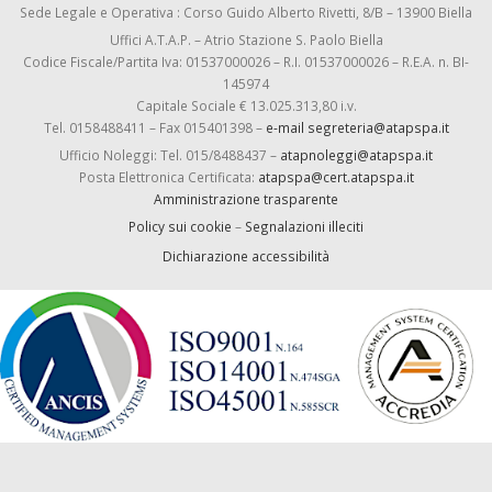
Sede Legale e Operativa : Corso Guido Alberto Rivetti, 8/B – 13900 Biella
Uffici A.T.A.P. – Atrio Stazione S. Paolo Biella
Codice Fiscale/Partita Iva: 01537000026 – R.I. 01537000026 – R.E.A. n. BI-
145974
Capitale Sociale € 13.025.313,80 i.v.
Tel. 0158488411 – Fax 015401398 –
e-mail segreteria@atapspa.it
Ufficio Noleggi: Tel. 015/8488437 –
atapnoleggi@atapspa.it
Posta Elettronica Certificata:
atapspa@cert.atapspa.it
Amministrazione trasparente
Policy sui cookie
–
Segnalazioni illeciti
Dichiarazione accessibilità