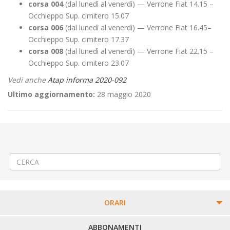
corsa 004
(dal lunedì al venerdì) — Verrone Fiat 14.15 –
Occhieppo Sup. cimitero 15.07
corsa 006
(dal lunedì al venerdì) — Verrone Fiat 16.45–
Occhieppo Sup. cimitero 17.37
corsa 008
(dal lunedì al venerdì) — Verrone Fiat 22.15 –
Occhieppo Sup. cimitero 23.07
Vedi anche
Atap informa 2020-092
Ultimo aggiornamento:
28 maggio 2020
←
Gestione emergenza coronavirus – nuove regole di accesso ai
servizi di trasporto pubblico locale.
Realizzazione sottoservizi a Biella SP230 “Trossi”
→
ORARI
PERCORSI URBANI IN BIELLA
ABBONAMENTI