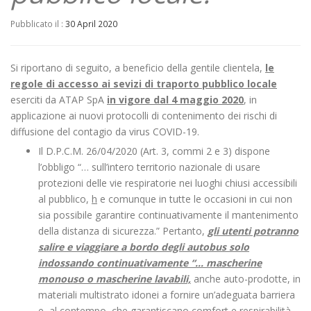
Pubblicato il :
30 April 2020
Si riportano di seguito, a beneficio della gentile clientela,
le
regole di accesso ai sevizi di traporto pubblico locale
eserciti da ATAP SpA
in vigore dal 4 maggio 2020
, in
applicazione ai nuovi protocolli di contenimento dei rischi di
diffusione del contagio da virus COVID-19.
Il D.P.C.M. 26/04/2020 (Art. 3, commi 2 e 3) dispone
l’obbligo “… sull’intero territorio nazionale di usare
protezioni delle vie respiratorie nei luoghi chiusi accessibili
al pubblico,
h
e comunque in tutte le occasioni in cui non
sia possibile garantire continuativamente il mantenimento
della distanza di sicurezza.” Pertanto,
gli utenti potranno
salire e viaggiare a bordo degli autobus solo
indossando continuativamente “… mascherine
monouso o mascherine lavabili,
anche auto-prodotte, in
materiali multistrato idonei a fornire un’adeguata barriera
e, al contempo, che garantiscano comfort e respirabilità,