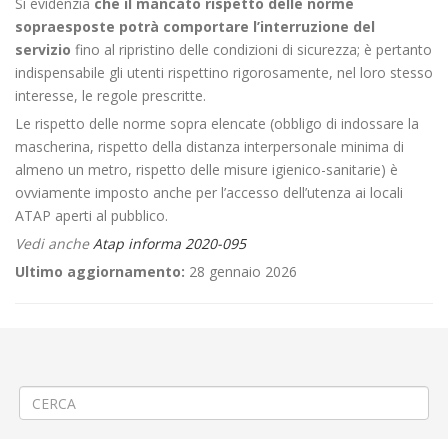
Si evidenzia
che il mancato rispetto delle norme
sopraesposte potrà comportare l’interruzione del
servizio
fino al ripristino delle condizioni di sicurezza; è pertanto
indispensabile gli utenti rispettino rigorosamente, nel loro stesso
interesse, le regole prescritte.
Le rispetto delle norme sopra elencate (obbligo di indossare la
mascherina, rispetto della distanza interpersonale minima di
almeno un metro, rispetto delle misure igienico-sanitarie) è
ovviamente imposto anche per l’accesso dell’utenza ai locali
ATAP aperti al pubblico.
Vedi anche
Atap informa 2020-095
Ultimo aggiornamento:
28 gennaio 2026
←
Realizzazione sottoservizi a Biella via Torino
Servizi di trasporto ATAP dal giorno Martedì 5 maggio 2020 – corse
aggiuntive in deroga al periodo “FERIE”
→