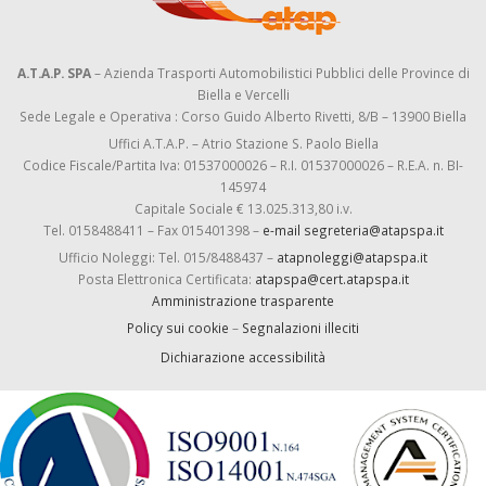
A.T.A.P. SPA
– Azienda Trasporti Automobilistici Pubblici delle Province di
Biella e Vercelli
Sede Legale e Operativa : Corso Guido Alberto Rivetti, 8/B – 13900 Biella
Uffici A.T.A.P. – Atrio Stazione S. Paolo Biella
Codice Fiscale/Partita Iva: 01537000026 – R.I. 01537000026 – R.E.A. n. BI-
145974
Capitale Sociale € 13.025.313,80 i.v.
Tel. 0158488411 – Fax 015401398 –
e-mail segreteria@atapspa.it
Ufficio Noleggi: Tel. 015/8488437 –
atapnoleggi@atapspa.it
Posta Elettronica Certificata:
atapspa@cert.atapspa.it
Amministrazione trasparente
Policy sui cookie
–
Segnalazioni illeciti
Dichiarazione accessibilità