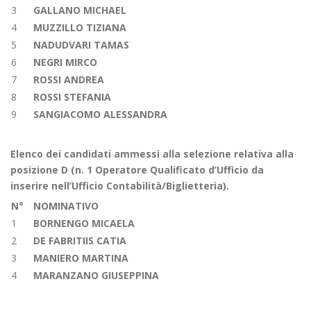
3
GALLANO MICHAEL
4
MUZZILLO TIZIANA
5
NADUDVARI TAMAS
6
NEGRI MIRCO
7
ROSSI ANDREA
8
ROSSI STEFANIA
9
SANGIACOMO ALESSANDRA
Elenco dei candidati ammessi alla selezione relativa alla
posizione D (n. 1 Operatore Qualificato d’Ufficio
da
inserire nell’Ufficio Contabilità/Biglietteria).
N°
NOMINATIVO
1
BORNENGO MICAELA
2
DE FABRITIIS CATIA
3
MANIERO MARTINA
4
MARANZANO GIUSEPPINA