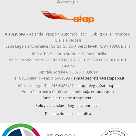
© Atap S.p.a.
A.T.A.P. SPA
– Azienda Trasporti Automobilistici Pubblici delle Province di
Biella e Vercelli
Sede Legale e Operativa : Corso Guido Alberto Rivetti, 8/B – 13900 Biella
Uffici A.T.A.P. – Atrio Stazione S. Paolo Biella
Codice Fiscale/Partita Iva: 01537000026 – R.I. 01537000026 – R.E.A. n. BI-
145974
Capitale Sociale € 13.025.313,80 i.v.
Tel. 0158488411 – Fax 015401398 –
e-mail segreteria@atapspa.it
Ufficio Noleggi: Tel. 015/8488437 –
atapnoleggi@atapspa.it
Posta Elettronica Certificata:
atapspa@cert.atapspa.it
Amministrazione trasparente
Policy sui cookie
–
Segnalazioni illeciti
Dichiarazione accessibilità