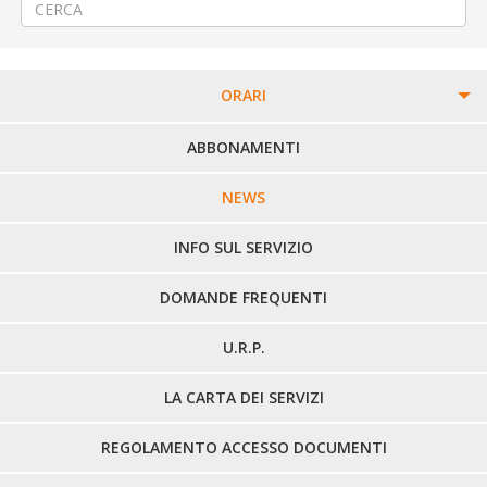
ORARI
PERCORSI URBANI IN BIELLA
ABBONAMENTI
LINEE URBANE VERCELLI
NEWS
LINEE EXTRAURBANE
INFO SUL SERVIZIO
DOMANDE FREQUENTI
U.R.P.
LA CARTA DEI SERVIZI
REGOLAMENTO ACCESSO DOCUMENTI