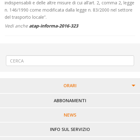
indispensabili e delle altre misure di cui all’art. 2, comma 2, legge
n. 146/1990 come modificata dalla legge n. 83/2000 nel settore
del trasporto locale”.
Vedi anche
atap-informa-2016-323
←
Navetta supermercato CONAD di Candelo
Servizi di Linea durante il periodo natalizio
→
ORARI
PERCORSI URBANI IN BIELLA
ABBONAMENTI
LINEE URBANE VERCELLI
NEWS
LINEE EXTRAURBANE
INFO SUL SERVIZIO