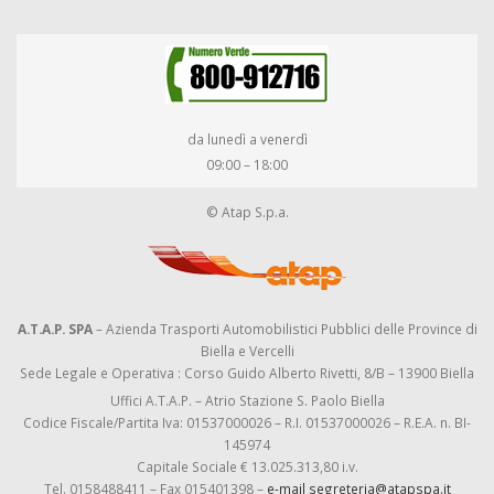
da lunedì a venerdì
09:00 – 18:00
© Atap S.p.a.
A.T.A.P. SPA
– Azienda Trasporti Automobilistici Pubblici delle Province di
Biella e Vercelli
Sede Legale e Operativa : Corso Guido Alberto Rivetti, 8/B – 13900 Biella
Uffici A.T.A.P. – Atrio Stazione S. Paolo Biella
Codice Fiscale/Partita Iva: 01537000026 – R.I. 01537000026 – R.E.A. n. BI-
145974
Capitale Sociale € 13.025.313,80 i.v.
Tel. 0158488411 – Fax 015401398 –
e-mail segreteria@atapspa.it