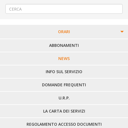
Modifica Linea 358 CAVAGLIA’ – PIVERONE – IVREA
→
ORARI
PERCORSI URBANI IN BIELLA
ABBONAMENTI
LINEE URBANE VERCELLI
NEWS
LINEE EXTRAURBANE
INFO SUL SERVIZIO
DOMANDE FREQUENTI
U.R.P.
LA CARTA DEI SERVIZI
REGOLAMENTO ACCESSO DOCUMENTI