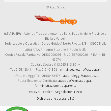
© Atap S.p.a.
A.T.A.P. SPA
– Azienda Trasporti Automobilistici Pubblici delle Province di
Biella e Vercelli
Sede Legale e Operativa : Corso Guido Alberto Rivetti, 8/B – 13900 Biella
Uffici A.T.A.P. – Atrio Stazione S. Paolo Biella
Codice Fiscale/Partita Iva: 01537000026 – R.I. 01537000026 – R.E.A. n. BI-
145974
Capitale Sociale € 13.025.313,80 i.v.
Tel. 0158488411 – Fax 015401398 –
e-mail segreteria@atapspa.it
Ufficio Noleggi: Tel. 015/8488437 –
atapnoleggi@atapspa.it
Posta Elettronica Certificata:
atapspa@cert.atapspa.it
Amministrazione trasparente
Policy sui cookie
–
Segnalazioni illeciti
Dichiarazione accessibilità