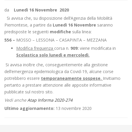
da
Lunedì 16 Novembre 2020
Si avvisa che, su disposizione dell’Agenzia della Mobilità
Piemontese, a partire da
Lunedì 16 Novembre
saranno
predisposte le seguenti
modifiche
sulla linea:
556 –
MOSSO – LESSONA – CASAPINTA – MEZZANA
Modifica frequenza
corsa n.
909:
viene modificata in
Scolastica solo lunedì e mercoledì.
Si avvisa inoltre che, conseguentemente alla gestione
dell’emergenza epidemiologica da Covid-19, alcune corse
potrebbero essere
temporaneamente sospese.
Invitiamo
pertanto a prestare attenzione alle apposite informative
pubblicate sul nostro sito.
Vedi anche
Atap Informa 2020-274
Ultimo aggiornamento:
13 novembre 2020
←
Modifica Linea 390 BIELLA – SANDIGLIANO- CAVAGLIÀ – ANZASCO