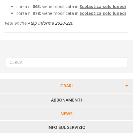
corsa n.
063:
viene modificata in
Scolastica solo lunedì
corsa n.
078:
viene modificata in
Scolastica solo lunedì
Vedi anche
Atap Informa 2020-220
←
Modifica Linea 60 (102) Chivasso – Crescentino – Trino – Vercelli
Modifica Linea 400 Cossato – Masserano – Gattinara – Romagnano
Sesia
→
ORARI
PERCORSI URBANI IN BIELLA
ABBONAMENTI
LINEE URBANE VERCELLI
NEWS
LINEE EXTRAURBANE
INFO SUL SERVIZIO