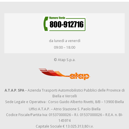
da lunedì a venerdì
09:00 – 18:00
© Atap S.p.a.
A.T.A.P. SPA
– Azienda Trasporti Automobilistici Pubblici delle Province di
Biella e Vercelli
Sede Legale e Operativa : Corso Guido Alberto Rivetti, 8/B – 13900 Biella
Uffici A.T.A.P. – Atrio Stazione S. Paolo Biella
Codice Fiscale/Partita Iva: 01537000026 – R.I. 01537000026 – R.E.A. n. BI-
145974
Capitale Sociale € 13.025.313,80 i.v.