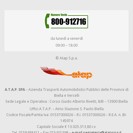
da lunedì a venerdì
09:00 – 18:00
© Atap S.p.a.
A.T.A.P. SPA
– Azienda Trasporti Automobilistici Pubblici delle Province di
Biella e Vercelli
Sede Legale e Operativa : Corso Guido Alberto Rivetti, 8/B – 13900 Biella
Uffici A.T.A.P. – Atrio Stazione S. Paolo Biella
Codice Fiscale/Partita Iva: 01537000026 – R.I. 01537000026 – R.E.A. n. BI-
145974
Capitale Sociale € 13.025.313,80 i.v.
Tel. 0158488411 – Fax 015401398 –
e-mail segreteria@atapspa.it