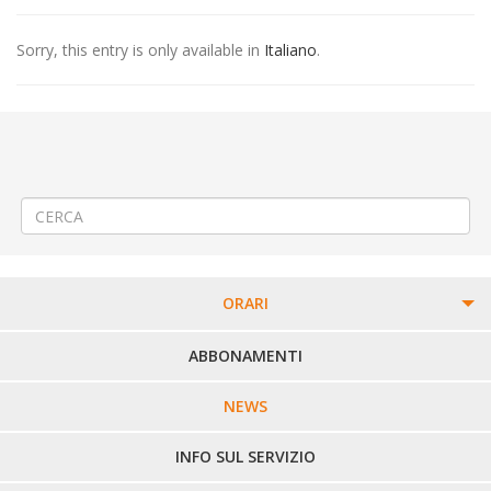
Sorry, this entry is only available in
Italiano
.
←
(Italiano) Modifica Linea 60 (102) Chivasso – Crescentino – Trino –
Vercelli
(Italiano) Modifica Linea 400 Cossato – Masserano – Gattinara –
Romagnano Sesia
→
ORARI
PERCORSI URBANI IN BIELLA
ABBONAMENTI
LINEE URBANE VERCELLI
NEWS
LINEE EXTRAURBANE
INFO SUL SERVIZIO