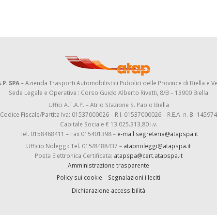
.P. SPA
– Azienda Trasporti Automobilistici Pubblici delle Province di Biella e Ve
Sede Legale e Operativa : Corso Guido Alberto Rivetti, 8/B – 13900 Biella
Uffici A.T.A.P. – Atrio Stazione S. Paolo Biella
Codice Fiscale/Partita Iva: 01537000026 – R.I. 01537000026 – R.E.A. n. BI-145974
Capitale Sociale € 13.025.313,80 i.v.
Tel. 0158488411 – Fax 015401398 –
e-mail segreteria@atapspa.it
Ufficio Noleggi: Tel. 015/8488437 –
atapnoleggi@atapspa.it
Posta Elettronica Certificata:
atapspa@cert.atapspa.it
Amministrazione trasparente
Policy sui cookie
–
Segnalazioni illeciti
Dichiarazione accessibilità