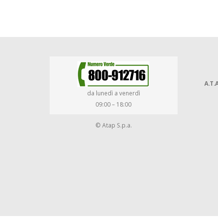
A.T.A
da lunedì a venerdì
09:00 – 18:00
© Atap S.p.a.