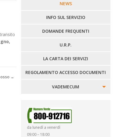
LINEE URBANE VERCELLI
NEWS
LINEE EXTRAURBANE
INFO SUL SERVIZIO
DOMANDE FREQUENTI
transito
egno,
U.R.P.
LA CARTA DEI SERVIZI
REGOLAMENTO ACCESSO DOCUMENTI
 Mosso
→
VADEMECUM
SINISTRI
SMARRIMENTO OGGETTI
da lunedì a venerdì
DIRITTI E DOVERI
09:00 – 18:00