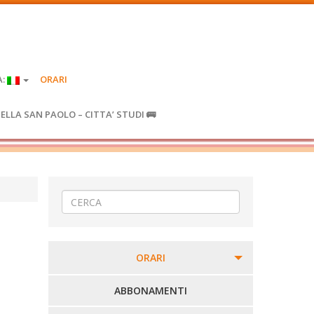
A:
ORARI
IELLA SAN PAOLO – CITTA’ STUDI 🚌
ORARI
PERCORSI URBANI IN BIELLA
ABBONAMENTI