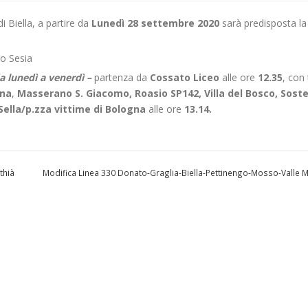
i Biella, a partire da
Lunedì 28 settembre 2020
sarà predisposta la
o Sesia
da lunedì a venerdì –
partenza da
Cossato Liceo
alle ore
12.35
, con 
ina
,
Masserano S. Giacomo, Roasio SP142, Villa del Bosco, Sost
.Sella/p.zza vittime di Bologna
alle ore
13.14.
thià
Modifica Linea 330 Donato-Graglia-Biella-Pettinengo-Mosso-Valle