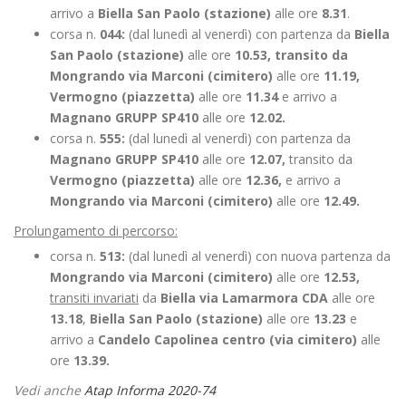
arrivo a
Biella San Paolo (stazione)
alle ore
8.31
.
corsa n.
044:
(dal lunedì al venerdì) con partenza da
Biella
San Paolo (stazione)
alle ore
10.53, transito da
Mongrando via Marconi (cimitero)
alle ore
11.19,
Vermogno (piazzetta)
alle ore
11.34
e arrivo a
Magnano GRUPP SP410
alle ore
12.02.
corsa n.
555:
(dal lunedì al venerdì) con partenza da
Magnano GRUPP SP410
alle ore
12.07,
transito da
Vermogno (piazzetta)
alle ore
12.36,
e arrivo a
Mongrando via Marconi (cimitero)
alle ore
12.49.
Prolungamento di percorso:
corsa n.
513:
(dal lunedì al venerdì) con nuova partenza da
Mongrando via Marconi (cimitero)
alle ore
12.53,
transiti invariati
da
Biella via Lamarmora CDA
alle ore
13.18
,
Biella San Paolo (stazione)
alle ore
13.23
e
arrivo a
Candelo Capolinea centro (via cimitero)
alle
ore
13.39.
Vedi anche
Atap Informa 2020-74