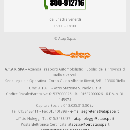
da lunedì a venerdì
09:00 – 18:00
© Atap S.p.a.
A.T.A.P. SPA
– Azienda Trasporti Automobilistici Pubblici delle Province di
Biella e Vercelli
Sede Legale e Operativa : Corso Guido Alberto Rivetti, 8/B – 13900 Biella
Uffici A.T.A.P. – Atrio Stazione S. Paolo Biella
Codice Fiscale/Partita Iva: 01537000026 – R.I. 01537000026 – R.E.A. n. BI-
145974
Capitale Sociale € 13.025.313,80 i.v.
Tel. 0158488411 – Fax 015401398 –
e-mail segreteria@atapspa.it
Ufficio Noleggi: Tel. 015/8488437 –
atapnoleggi@atapspa.it
Posta Elettronica Certificata:
atapspa@cert.atapspa.it