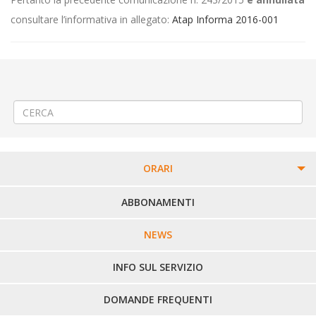
consultare l’informativa in allegato:
Atap Informa 2016-001
←
Modifica Linea 60 dal 07.01.2016
“Navetta Biella Piazza Lamarmora – Ospedale degli Infermi” dal 11
gennaio 2016
→
ORARI
PERCORSI URBANI IN BIELLA
ABBONAMENTI
LINEE URBANE VERCELLI
NEWS
LINEE EXTRAURBANE
INFO SUL SERVIZIO
DOMANDE FREQUENTI