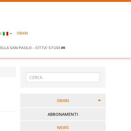
A:
ORARI
IELLA SAN PAOLO – CITTA’ STUDI 🚌
ORARI
PERCORSI URBANI IN BIELLA
ABBONAMENTI
LINEE URBANE VERCELLI
NEWS