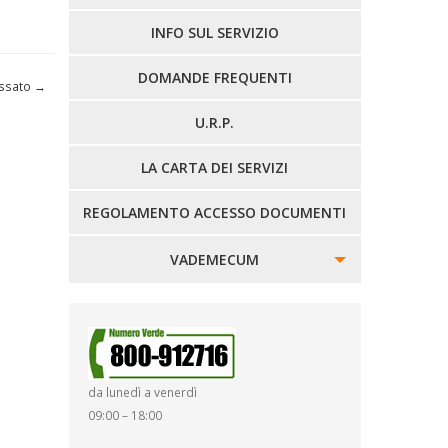
LINEE EXTRAURBANE
INFO SUL SERVIZIO
DOMANDE FREQUENTI
ossato
→
U.R.P.
LA CARTA DEI SERVIZI
REGOLAMENTO ACCESSO DOCUMENTI
VADEMECUM
SINISTRI
SMARRIMENTO OGGETTI
da lunedì a venerdì
DIRITTI E DOVERI
09:00 – 18:00