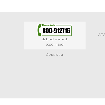
A.T.A
da lunedì a venerdì
09:00 – 18:00
© Atap S.p.a.