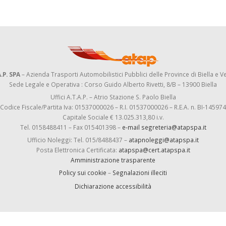
.P. SPA
– Azienda Trasporti Automobilistici Pubblici delle Province di Biella e Ve
Sede Legale e Operativa : Corso Guido Alberto Rivetti, 8/B – 13900 Biella
Uffici A.T.A.P. – Atrio Stazione S. Paolo Biella
Codice Fiscale/Partita Iva: 01537000026 – R.I. 01537000026 – R.E.A. n. BI-145974
Capitale Sociale € 13.025.313,80 i.v.
Tel. 0158488411 – Fax 015401398 –
e-mail segreteria@atapspa.it
Ufficio Noleggi: Tel. 015/8488437 –
atapnoleggi@atapspa.it
Posta Elettronica Certificata:
atapspa@cert.atapspa.it
Amministrazione trasparente
Policy sui cookie
–
Segnalazioni illeciti
Dichiarazione accessibilità