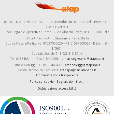
A.T.A.P. SPA
– Azienda Trasporti Automobilistici Pubblici delle Province di
Biella e Vercelli
Sede Legale e Operativa : Corso Guido Alberto Rivetti, 8/B – 13900 Biella
Uffici A.T.A.P. – Atrio Stazione S. Paolo Biella
Codice Fiscale/Partita Iva: 01537000026 – R.I. 01537000026 – R.E.A. n. BI-
145974
Capitale Sociale € 13.025.313,80 i.v.
Tel. 0158488411 – Fax 015401398 –
e-mail segreteria@atapspa.it
Ufficio Noleggi: Tel. 015/8488437 –
atapnoleggi@atapspa.it
Posta Elettronica Certificata:
atapspa@cert.atapspa.it
Amministrazione trasparente
Policy sui cookie
–
Segnalazioni illeciti
Dichiarazione accessibilità