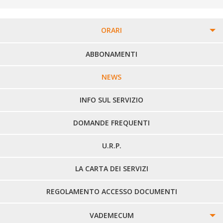
ORARI
PERCORSI URBANI IN BIELLA
ABBONAMENTI
LINEE URBANE VERCELLI
NEWS
LINEE EXTRAURBANE
INFO SUL SERVIZIO
DOMANDE FREQUENTI
U.R.P.
LA CARTA DEI SERVIZI
REGOLAMENTO ACCESSO DOCUMENTI
VADEMECUM