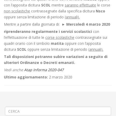
con l’apposita dicitura
SCOL
mentre
saranno effettuate
le corse
non scolastiche
contrassegnate dalla specifica dicitura
Nsco
oppure senza limitazione di periodo
(annuali).
Mentre a partire dalla giornata di: ►
Mercoledì 4 marzo 2020
riprenderanno regolarmente i servizi scolastici
con
l’effettuazione di tutte le
corse scolastiche
contrassegnate sui
quadri orario con il simbolo
matita
oppure con l’apposita
dicitura
SCOL
oppure senza limitazione di periodo
(annuali).
Tali disposizioni potranno subire variazioni a seguito di
ulteriori Ordinanze o Decreti emanati.
Vedi anche
Atap Informa 2020-047
Ultimo aggiornamento:
2 marzo 2020
←
Modifica Tipologia di Servizio – Emergenza da Covid-2019 –
Aggiornamento
Rimozione gru edile a Biella via Seminari
→