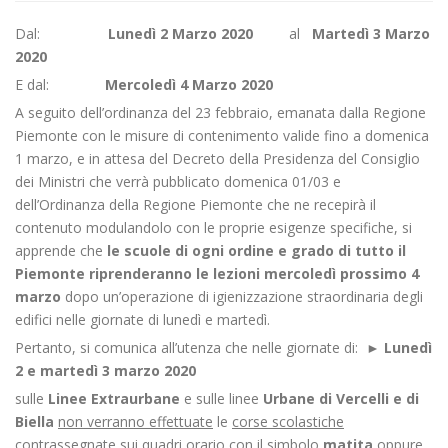
Dal:
Lunedì 2 Marzo 2020
al
Martedì 3 Marzo
2020
E dal:
Mercoledì 4 Marzo 2020
A seguito dell’ordinanza del 23 febbraio, emanata dalla Regione
Piemonte con le misure di contenimento valide fino a domenica
1 marzo, e in attesa del Decreto della Presidenza del Consiglio
dei Ministri che verrà pubblicato domenica 01/03 e
dell’Ordinanza della Regione Piemonte che ne recepirà il
contenuto modulandolo con le proprie esigenze specifiche, si
apprende che
le scuole di ogni ordine e grado di tutto il
Piemonte riprenderanno le lezioni mercoledì prossimo 4
marzo
dopo un’operazione di igienizzazione straordinaria degli
edifici nelle giornate di lunedì e martedì.
Pertanto, si comunica all’utenza che nelle giornate di: ►
Lunedì
2 e martedì 3 marzo 2020
sulle
Linee Extraurbane
e sulle linee
Urbane di Vercelli e di
Biella
non verranno effettuate
le
corse scolastiche
contrassegnate sui quadri orario con il simbolo
matita
oppure