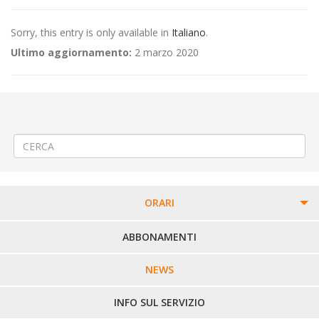
Sorry, this entry is only available in
Italiano
.
Ultimo aggiornamento:
2 marzo 2020
←
(Italiano) Modifica Tipologia di Servizio – Emergenza da Covid-2019
– Aggiornamento
(Italiano) Rimozione gru edile a Biella via Seminari
→
ORARI
PERCORSI URBANI IN BIELLA
ABBONAMENTI
LINEE URBANE VERCELLI
NEWS
LINEE EXTRAURBANE
INFO SUL SERVIZIO