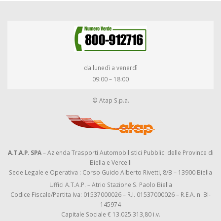
da lunedì a venerdì
09:00 – 18:00
© Atap S.p.a.
A.T.A.P. SPA
– Azienda Trasporti Automobilistici Pubblici delle Province di
Biella e Vercelli
Sede Legale e Operativa : Corso Guido Alberto Rivetti, 8/B – 13900 Biella
Uffici A.T.A.P. – Atrio Stazione S. Paolo Biella
Codice Fiscale/Partita Iva: 01537000026 – R.I. 01537000026 – R.E.A. n. BI-
145974
Capitale Sociale € 13.025.313,80 i.v.