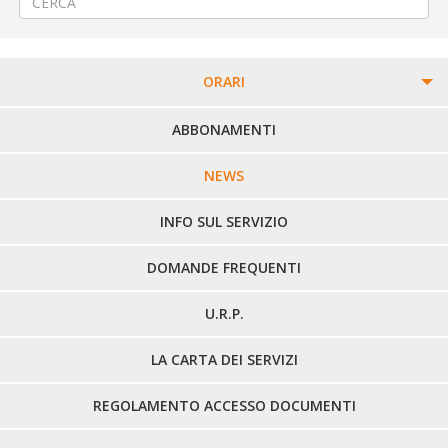
ORARI
PERCORSI URBANI IN BIELLA
ABBONAMENTI
LINEE URBANE VERCELLI
NEWS
LINEE EXTRAURBANE
INFO SUL SERVIZIO
DOMANDE FREQUENTI
U.R.P.
LA CARTA DEI SERVIZI
REGOLAMENTO ACCESSO DOCUMENTI