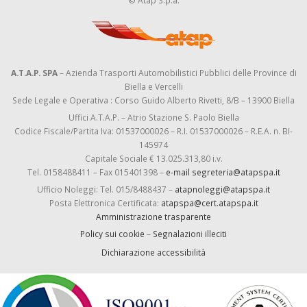
© Atap S.p.a.
A.T.A.P. SPA
– Azienda Trasporti Automobilistici Pubblici delle Province di
Biella e Vercelli
Sede Legale e Operativa : Corso Guido Alberto Rivetti, 8/B – 13900 Biella
Uffici A.T.A.P. – Atrio Stazione S. Paolo Biella
Codice Fiscale/Partita Iva: 01537000026 – R.I. 01537000026 – R.E.A. n. BI-
145974
Capitale Sociale € 13.025.313,80 i.v.
Tel. 0158488411 – Fax 015401398 –
e-mail segreteria@atapspa.it
Ufficio Noleggi: Tel. 015/8488437 –
atapnoleggi@atapspa.it
Posta Elettronica Certificata:
atapspa@cert.atapspa.it
Amministrazione trasparente
Policy sui cookie
–
Segnalazioni illeciti
Dichiarazione accessibilità