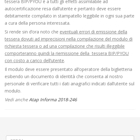
tessera BIP/PYOU è a tutti gli effetti assimilabile ad
autocertificazione resa dall’utente e pertanto deve essere
debitamente compilato in stampatello leggibile in ogni sua parte
a cura della persona interessata.
Si rende sin d’ora noto che
eventuali errori di emissione della
tessera dovuti ad imprecisioni nella compilazione del modulo di
richiesta tessera o ad una compilazione che risulti illeggibile
comporteranno quindi la riemissione della tessera BIP/PYOU
con costo a carico dell’utente
.
Il modulo deve essere presentato all’operatore della biglietteria
esibendo un documento di identità che consenta al nostro
personale di verificare tutti i dati anagrafici indicati dall’utente sul
modulo.
Vedi anche
Atap Informa 2018-246
←
Modifica Linea 67 (005) Santhià – Cavaglià – Cigliano – Livorno
Ferraris – Saluggia
« Modifica Linea 599 Biella – Giri Scuole»
→