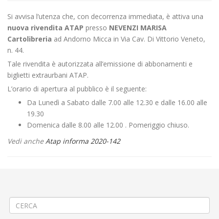
Si avvisa l’utenza che, con decorrenza immediata, è attiva una
nuova rivendita
ATAP
presso
NEVENZI MARISA
Cartolibreria
ad Andorno Micca in Via Cav. Di Vittorio Veneto,
n. 44.
Tale rivendita è autorizzata all’emissione di abbonamenti e
biglietti extraurbani ATAP.
L’orario di apertura al pubblico è il seguente:
Da Lunedì a Sabato dalle 7.00 alle 12.30 e dalle 16.00 alle
19.30
Domenica dalle 8.00 alle 12.00 . Pomeriggio chiuso.
Vedi anche
Atap informa 2020-142
←
Posa fibra ottica ad Alice Castello
ABILITAZIONE TEMPORANEA ALL’EMISSIONE DI ABBONAMENTI E
BIGLIETTI EXTRAURBANI A BIELLA
→