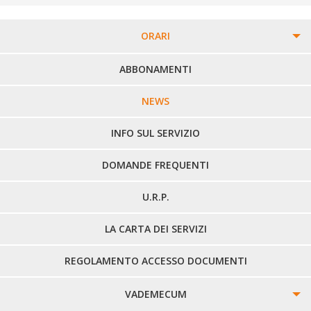
ORARI
PERCORSI URBANI IN BIELLA
ABBONAMENTI
LINEE URBANE VERCELLI
NEWS
LINEE EXTRAURBANE
INFO SUL SERVIZIO
DOMANDE FREQUENTI
U.R.P.
LA CARTA DEI SERVIZI
REGOLAMENTO ACCESSO DOCUMENTI
VADEMECUM