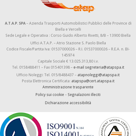
A.T.A.P. SPA
– Azienda Trasporti Automobilistici Pubblici delle Province di
Biella e Vercelli
Sede Legale e Operativa : Corso Guido Alberto Rivetti, 8/B – 13900 Biella
Uffici A.T.A.P. – Atrio Stazione S. Paolo Biella
Codice Fiscale/Partita Iva: 01537000026 – R.I. 01537000026 – R.E.A. n. BI-
145974
Capitale Sociale € 13.025.313,80 i.v.
Tel. 0158488411 – Fax 015401398 –
e-mail segreteria@atapspa.it
Ufficio Noleggi: Tel. 015/8488437 –
atapnoleggi@atapspa.it
Posta Elettronica Certificata:
atapspa@cert.atapspa.it
Amministrazione trasparente
Policy sui cookie
–
Segnalazioni illeciti
Dichiarazione accessibilità