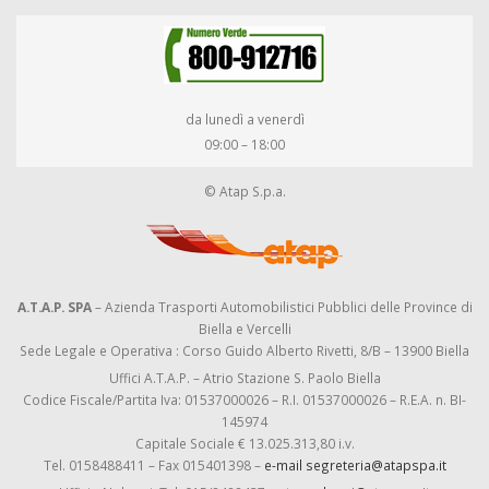
da lunedì a venerdì
09:00 – 18:00
© Atap S.p.a.
A.T.A.P. SPA
– Azienda Trasporti Automobilistici Pubblici delle Province di
Biella e Vercelli
Sede Legale e Operativa : Corso Guido Alberto Rivetti, 8/B – 13900 Biella
Uffici A.T.A.P. – Atrio Stazione S. Paolo Biella
Codice Fiscale/Partita Iva: 01537000026 – R.I. 01537000026 – R.E.A. n. BI-
145974
Capitale Sociale € 13.025.313,80 i.v.
Tel. 0158488411 – Fax 015401398 –
e-mail segreteria@atapspa.it