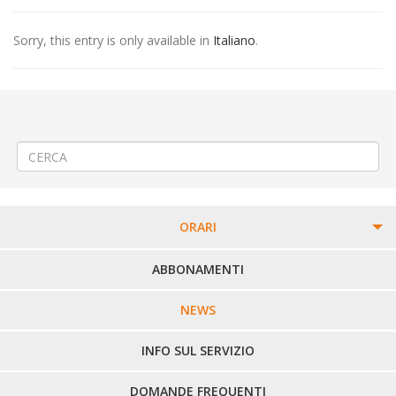
Sorry, this entry is only available in
Italiano
.
←
(Italiano) Posa fibra ottica ad Alice Castello
(Italiano) ABILITAZIONE TEMPORANEA ALL’EMISSIONE DI
ABBONAMENTI E BIGLIETTI EXTRAURBANI A BIELLA
→
ORARI
PERCORSI URBANI IN BIELLA
ABBONAMENTI
LINEE URBANE VERCELLI
NEWS
LINEE EXTRAURBANE
INFO SUL SERVIZIO
DOMANDE FREQUENTI