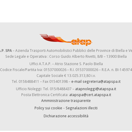
.P. SPA
– Azienda Trasporti Automobilistici Pubblici delle Province di Biella e Ve
Sede Legale e Operativa : Corso Guido Alberto Rivetti, 8/B – 13900 Biella
Uffici A.T.A.P. – Atrio Stazione S. Paolo Biella
Codice Fiscale/Partita Iva: 01537000026 – R.I. 01537000026 – R.E.A. n. BI-145974
Capitale Sociale € 13.025.313,80 i.v.
Tel. 0158488411 – Fax 015401398 –
e-mail segreteria@atapspa.it
Ufficio Noleggi: Tel. 015/8488437 –
atapnoleggi@atapspa.it
Posta Elettronica Certificata:
atapspa@cert.atapspa.it
Amministrazione trasparente
Policy sui cookie
–
Segnalazioni illeciti
Dichiarazione accessibilità