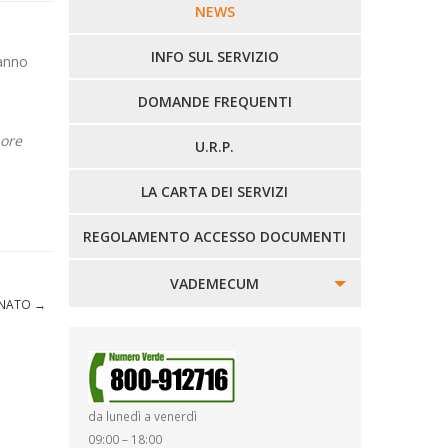
LINEE URBANE VERCELLI
NEWS
LINEE EXTRAURBANE
INFO SUL SERVIZIO
anno
DOMANDE FREQUENTI
 ore
U.R.P.
LA CARTA DEI SERVIZI
REGOLAMENTO ACCESSO DOCUMENTI
VADEMECUM
DONATO
→
SINISTRI
SMARRIMENTO OGGETTI
da lunedì a venerdì
DIRITTI E DOVERI
09:00 – 18:00