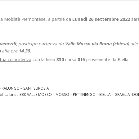
ella Mobilità Piemontese, a partire da
Lunedì 26 settembre 2022
sar
 venerdì;
posticipo partenza da
Valle Mosso via Roma (chiesa)
alle
a
alle ore
14.39.
ttua coincidenza
con la linea
330
corsa
015
proveniente da Biella
– PRALUNGO – SANT’EUROSIA
difica Linea 330 VALLE MOSSO – MOSSO – PETTINENGO – BIELLA – GRAGLIA -