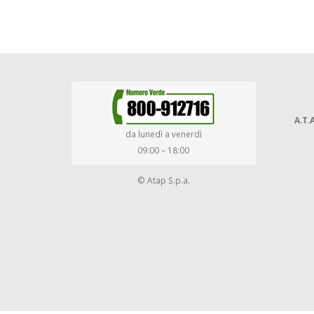
A.T.A
da lunedì a venerdì
09:00 – 18:00
© Atap S.p.a.