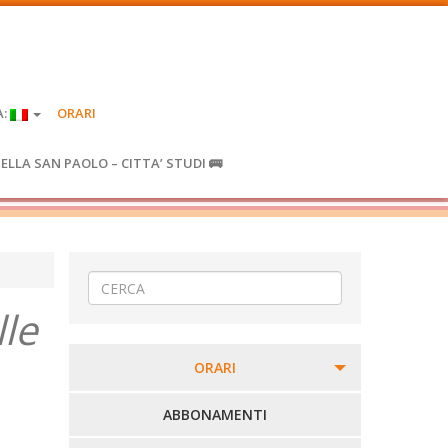
A:
ORARI
IELLA SAN PAOLO – CITTA’ STUDI 🚌
lle
ORARI
PERCORSI URBANI IN BIELLA
ABBONAMENTI