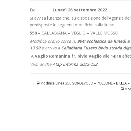
Da:
Lunedì 26 settembre 2022
Si avvisa l’utenza che, su disposizione dell’Agenzia d
predisposte le seguenti modifiche sulla linea:
558 –
CALLABIANA – VEGLIO – VALLE MOSSO
Modifica orario
corsa n.
904: scolastica
da lunedì a
13.50
e arrivo a
Callabiana Fusero bivio strada dig
A
Veglio Romanina fr. bivio Veglio
alle
14:18
effe
Vedi anche
Atap Informa 2022-252
←
🚍 Modifica Linea 350 SORDEVOLO – POLLONE – BIELLA 
🚍 Mo