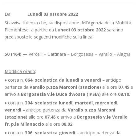
Da:
Lunedì 03 ottobre 2022
Si avvisa l’utenza che, su disposizione dell’Agenzia della Mobilità
Piemontese, a partire da
Lunedì 03 ottobre 2022
saranno
predisposte le seguenti modifiche sulla linea:
50 (164) —
Vercelli – Gattinara – Borgosesia – Varallo – Alagna
Modifica orario
:
♦ corsa n.
064: scolastica da lunedì a venerdì
–
anticipo
partenza da
Varallo p.zza Marconi (stazione)
alle ore
07.45
e
arrivo a
Borgosesia v.le Duca d’Aosta (IPSIA)
alle ore
08.10.
♦ corsa n.
304: scolastica lunedì, martedì, mercoledì,
venerdì
–
anticipo partenza da
Varallo p.zza Marconi
(stazione)
alle ore
07.45
e arrivo a
Borgosesia v.le Varallo
fr. p.le Milanaccio
alle ore
08.02.
♦ corsa n.
306: scolastica giovedì
–
anticipo partenza da