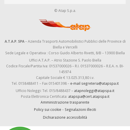
© Atap S.p.a.
A.T.A.P. SPA
– Azienda Trasporti Automobilistici Pubblici delle Province di
Biella e Vercelli
Sede Legale e Operativa : Corso Guido Alberto Rivetti, 8/B – 13900 Biella
Uffici A.T.A.P. – Atrio Stazione S. Paolo Biella
Codice Fiscale/Partita Iva: 01537000026 – R.I. 01537000026 – R.E.A. n. BI-
145974
Capitale Sociale € 13.025.313,80 i.v.
Tel. 0158488411 – Fax 015401398 –
e-mail segreteria@atapspa.it
Ufficio Noleggi: Tel. 015/8488437 –
atapnoleggi@atapspa.it
Posta Elettronica Certificata:
atapspa@cert.atapspa.it
Amministrazione trasparente
Policy sui cookie
–
Segnalazioni illeciti
Dichiarazione accessibilità