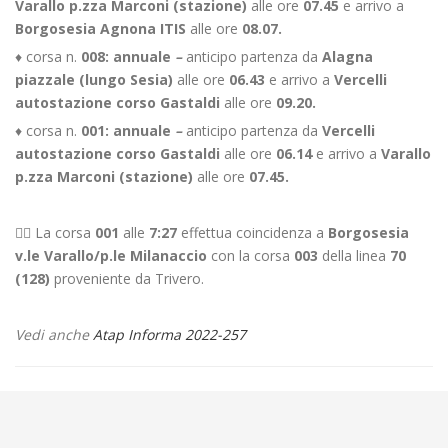
Varallo p.zza Marconi (stazione)
alle ore
07.45
e arrivo a
Borgosesia Agnona ITIS
alle ore
08.07.
♦ corsa n.
008: annuale
–
anticipo partenza da
Alagna
piazzale (lungo Sesia)
alle ore
06.43
e arrivo a
Vercelli
autostazione corso Gastaldi
alle ore
09.20.
♦ corsa n.
001: annuale
–
anticipo partenza da
Vercelli
autostazione corso Gastaldi
alle ore
06.14
e arrivo a
Varallo
p.zza Marconi (stazione)
alle ore
07.45.
👉🏻 La corsa
001
alle
7:27
effettua coincidenza a
Borgosesia
v.le Varallo/p.le Milanaccio
con la corsa
003
della linea
70
(128)
proveniente da Trivero.
Vedi anche
Atap Informa 2022-257
←
🚍 Modifica Linea 67 (005) SALUGGIA – LIVORNO FERRARIS –
CIGLIANO – CAVAGLIA’ – SANTHIA’
📌 SERVIZIO SPERIMENTALE: Linea 300 BIELLA – COSSATO DIRETTO VIA