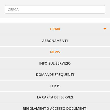
SUPERSTRADA S.P.142 var
→
ORARI
PERCORSI URBANI IN BIELLA
ABBONAMENTI
LINEE URBANE VERCELLI
NEWS
LINEE EXTRAURBANE
INFO SUL SERVIZIO
DOMANDE FREQUENTI
U.R.P.
LA CARTA DEI SERVIZI
REGOLAMENTO ACCESSO DOCUMENTI