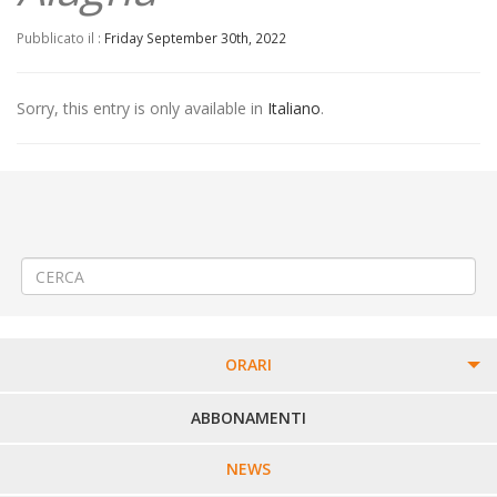
Pubblicato il :
Friday September 30th, 2022
Sorry, this entry is only available in
Italiano
.
←
(Italiano) 🚍 Modifica Linea 67 (005) SALUGGIA – LIVORNO FERRARIS –
CIGLIANO – CAVAGLIA’ – SANTHIA’
(Italiano) 📌 SERVIZIO SPERIMENTALE: Linea 300 BIELLA – COSSATO
DIRETTO VIA SUPERSTRADA S.P.142 var
→
ORARI
PERCORSI URBANI IN BIELLA
ABBONAMENTI
LINEE URBANE VERCELLI
NEWS