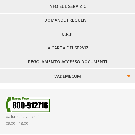
LINEE EXTRAURBANE
INFO SUL SERVIZIO
DOMANDE FREQUENTI
U.R.P.
LA CARTA DEI SERVIZI
REGOLAMENTO ACCESSO DOCUMENTI
VADEMECUM
SINISTRI
SMARRIMENTO OGGETTI
da lunedì a venerdì
DIRITTI E DOVERI
09:00 – 18:00