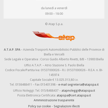
da lunedì a venerdì
09:00 – 18:00
© Atap S.p.a.
A.T.A.P. SPA
– Azienda Trasporti Automobilistici Pubblici delle Province di
Biella e Vercelli
Sede Legale e Operativa : Corso Guido Alberto Rivetti, 8/B – 13900 Biella
Uffici A.T.A.P. – Atrio Stazione S. Paolo Biella
Codice Fiscale/Partita Iva: 01537000026 – R.I. 01537000026 – R.E.A. n. BI-
145974
Capitale Sociale € 13.025.313,80 i.v.
Tel. 0158488411 – Fax 015401398 –
e-mail segreteria@atapspa.it
Ufficio Noleggi: Tel. 015/8488437 –
atapnoleggi@atapspa.it
Posta Elettronica Certificata:
atapspa@cert.atapspa.it
Amministrazione trasparente
Policy sui cookie
–
Segnalazioni illeciti