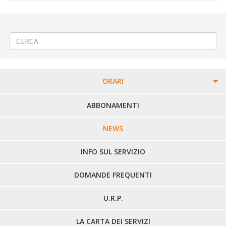
←
(Italiano) «Concerto bandistico» a Borgo d’Ale
(Italiano) Tromba d’aria fra Biellese e Canavese
→
ORARI
PERCORSI URBANI IN BIELLA
ABBONAMENTI
LINEE URBANE VERCELLI
NEWS
LINEE EXTRAURBANE
INFO SUL SERVIZIO
DOMANDE FREQUENTI
U.R.P.
LA CARTA DEI SERVIZI