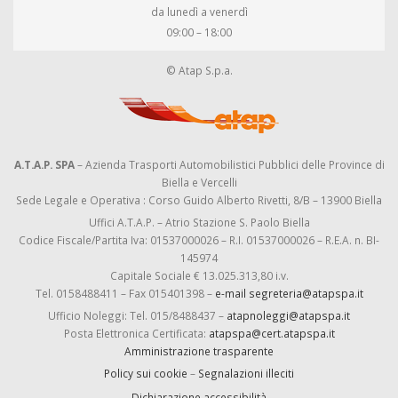
da lunedì a venerdì
09:00 – 18:00
© Atap S.p.a.
A.T.A.P. SPA
– Azienda Trasporti Automobilistici Pubblici delle Province di
Biella e Vercelli
Sede Legale e Operativa : Corso Guido Alberto Rivetti, 8/B – 13900 Biella
Uffici A.T.A.P. – Atrio Stazione S. Paolo Biella
Codice Fiscale/Partita Iva: 01537000026 – R.I. 01537000026 – R.E.A. n. BI-
145974
Capitale Sociale € 13.025.313,80 i.v.
Tel. 0158488411 – Fax 015401398 –
e-mail segreteria@atapspa.it
Ufficio Noleggi: Tel. 015/8488437 –
atapnoleggi@atapspa.it
Posta Elettronica Certificata:
atapspa@cert.atapspa.it
Amministrazione trasparente
Policy sui cookie
–
Segnalazioni illeciti
Dichiarazione accessibilità