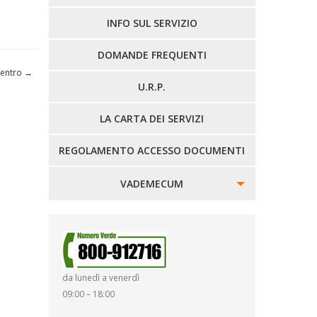
LINEE EXTRAURBANE
INFO SUL SERVIZIO
DOMANDE FREQUENTI
 Centro
→
U.R.P.
LA CARTA DEI SERVIZI
REGOLAMENTO ACCESSO DOCUMENTI
VADEMECUM
SINISTRI
SMARRIMENTO OGGETTI
da lunedì a venerdì
DIRITTI E DOVERI
09:00 – 18:00