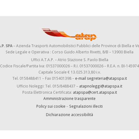
.P. SPA
– Azienda Trasporti Automobilistici Pubblici delle Province di Biella e Ve
Sede Legale e Operativa : Corso Guido Alberto Rivetti, 8/B – 13900 Biella
Uffici A.T.A.P. – Atrio Stazione S. Paolo Biella
Codice Fiscale/Partita Iva: 01537000026 – R.I. 01537000026 – R.E.A. n. BI-145974
Capitale Sociale € 13.025.313,80 i.v.
Tel. 0158488411 – Fax 015401398 –
e-mail segreteria@atapspa.it
Ufficio Noleggi: Tel. 015/8488437 –
atapnoleggi@atapspa.it
Posta Elettronica Certificata:
atapspa@cert.atapspa.it
Amministrazione trasparente
Policy sui cookie
–
Segnalazioni illeciti
Dichiarazione accessibilità