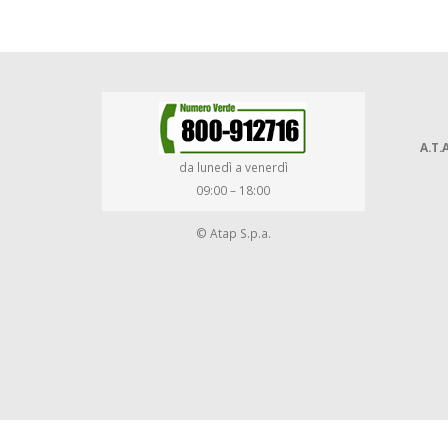
A.T.A
da lunedì a venerdì
09:00 – 18:00
© Atap S.p.a.