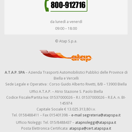
da lunedì a venerdì
09:00 – 18:00
© Atap S.p.a.
A.T.A.P. SPA
– Azienda Trasporti Automobilistici Pubblici delle Province di
Biella e Vercelli
Sede Legale e Operativa : Corso Guido Alberto Rivetti, 8/B – 13900 Biella
Uffici A.T.A.P. – Atrio Stazione S. Paolo Biella
Codice Fiscale/Partita Iva: 01537000026 – R.I. 01537000026 – R.E.A. n. BI-
145974
Capitale Sociale € 13.025.313,80 i.v.
Tel. 0158488411 – Fax 015401398 –
e-mail segreteria@atapspa.it
Ufficio Noleggi: Tel. 015/8488437 –
atapnoleggi@atapspa.it
Posta Elettronica Certificata:
atapspa@cert.atapspa.it