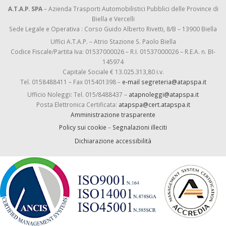
A.T.A.P. SPA
– Azienda Trasporti Automobilistici Pubblici delle Province di
Biella e Vercelli
Sede Legale e Operativa : Corso Guido Alberto Rivetti, 8/B – 13900 Biella
Uffici A.T.A.P. – Atrio Stazione S. Paolo Biella
Codice Fiscale/Partita Iva: 01537000026 – R.I. 01537000026 – R.E.A. n. BI-
145974
Capitale Sociale € 13.025.313,80 i.v.
Tel. 0158488411 – Fax 015401398 –
e-mail segreteria@atapspa.it
Ufficio Noleggi: Tel. 015/8488437 –
atapnoleggi@atapspa.it
Posta Elettronica Certificata:
atapspa@cert.atapspa.it
Amministrazione trasparente
Policy sui cookie
–
Segnalazioni illeciti
Dichiarazione accessibilità