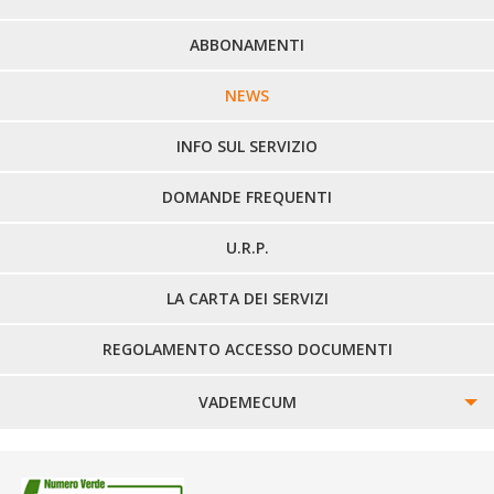
PERCORSI URBANI IN BIELLA
ABBONAMENTI
LINEE URBANE VERCELLI
NEWS
LINEE EXTRAURBANE
INFO SUL SERVIZIO
DOMANDE FREQUENTI
U.R.P.
LA CARTA DEI SERVIZI
REGOLAMENTO ACCESSO DOCUMENTI
VADEMECUM
SINISTRI