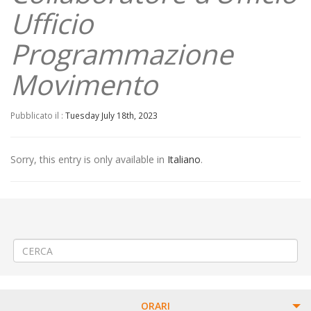
Ufficio
Programmazione
Movimento
Pubblicato il :
Tuesday July 18th, 2023
Sorry, this entry is only available in
Italiano
.
←
(Italiano) 🚧Cantiere stradale in via Lanza a Vercelli
(Italiano) 🚧♦2ª FASE♦ Rifacimento piattaforma stradale di piazza Roma
a Vercelli
→
ORARI