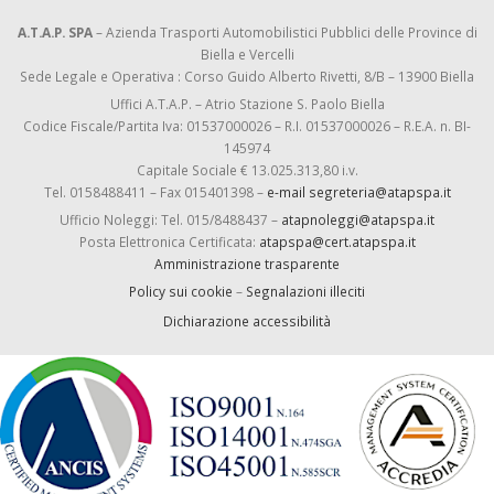
A.T.A.P. SPA
– Azienda Trasporti Automobilistici Pubblici delle Province di
Biella e Vercelli
Sede Legale e Operativa : Corso Guido Alberto Rivetti, 8/B – 13900 Biella
Uffici A.T.A.P. – Atrio Stazione S. Paolo Biella
Codice Fiscale/Partita Iva: 01537000026 – R.I. 01537000026 – R.E.A. n. BI-
145974
Capitale Sociale € 13.025.313,80 i.v.
Tel. 0158488411 – Fax 015401398 –
e-mail segreteria@atapspa.it
Ufficio Noleggi: Tel. 015/8488437 –
atapnoleggi@atapspa.it
Posta Elettronica Certificata:
atapspa@cert.atapspa.it
Amministrazione trasparente
Policy sui cookie
–
Segnalazioni illeciti
Dichiarazione accessibilità