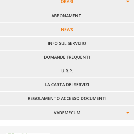
ORARI
PERCORSI URBANI IN BIELLA
ABBONAMENTI
LINEE URBANE VERCELLI
NEWS
LINEE EXTRAURBANE
INFO SUL SERVIZIO
DOMANDE FREQUENTI
U.R.P.
LA CARTA DEI SERVIZI
REGOLAMENTO ACCESSO DOCUMENTI
VADEMECUM
SINISTRI