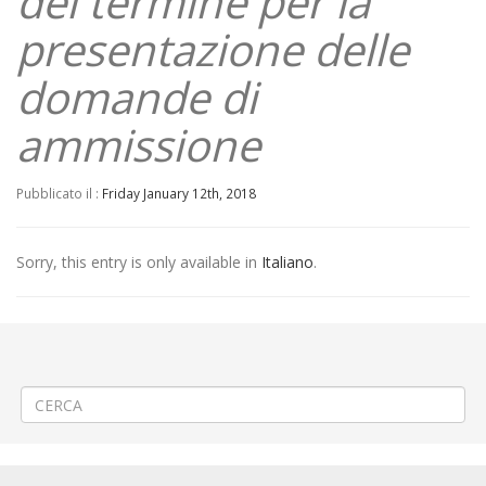
del termine per la
presentazione delle
domande di
ammissione
Pubblicato il :
Friday January 12th, 2018
Sorry, this entry is only available in
Italiano
.
←
Linea 380 – Coincidenza a Verrone con Linea 55 (149)
Linea 501 CREVACUORE – TRIVERO – VALLE MOSSO – COSSATO –
SANTHIA’
→