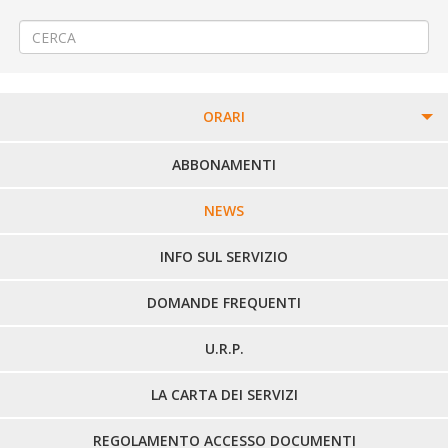
3ª PROROGA Rifacimento pavimentazione a Biella via Amendola
→
ORARI
PERCORSI URBANI IN BIELLA
ABBONAMENTI
LINEE URBANE VERCELLI
NEWS
LINEE EXTRAURBANE
INFO SUL SERVIZIO
DOMANDE FREQUENTI
U.R.P.
LA CARTA DEI SERVIZI
REGOLAMENTO ACCESSO DOCUMENTI