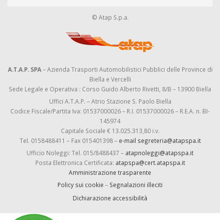
© Atap S.p.a.
A.T.A.P. SPA
– Azienda Trasporti Automobilistici Pubblici delle Province di
Biella e Vercelli
Sede Legale e Operativa : Corso Guido Alberto Rivetti, 8/B – 13900 Biella
Uffici A.T.A.P. – Atrio Stazione S. Paolo Biella
Codice Fiscale/Partita Iva: 01537000026 – R.I. 01537000026 – R.E.A. n. BI-
145974
Capitale Sociale € 13.025.313,80 i.v.
Tel. 0158488411 – Fax 015401398 –
e-mail segreteria@atapspa.it
Ufficio Noleggi: Tel. 015/8488437 –
atapnoleggi@atapspa.it
Posta Elettronica Certificata:
atapspa@cert.atapspa.it
Amministrazione trasparente
Policy sui cookie
–
Segnalazioni illeciti
Dichiarazione accessibilità