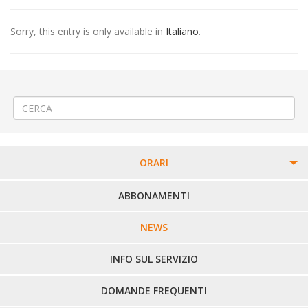
Sorry, this entry is only available in
Italiano
.
←
(Italiano) Manifestazione a piazza Mazzini a Borriana
(Italiano) Lavori a Cavaglià via Salino
→
ORARI
PERCORSI URBANI IN BIELLA
ABBONAMENTI
LINEE URBANE VERCELLI
NEWS
LINEE EXTRAURBANE
INFO SUL SERVIZIO
DOMANDE FREQUENTI