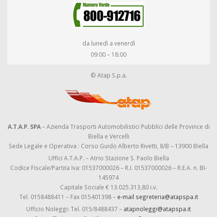
da lunedì a venerdì
09:00 – 18:00
© Atap S.p.a.
A.T.A.P. SPA
– Azienda Trasporti Automobilistici Pubblici delle Province di
Biella e Vercelli
Sede Legale e Operativa : Corso Guido Alberto Rivetti, 8/B – 13900 Biella
Uffici A.T.A.P. – Atrio Stazione S. Paolo Biella
Codice Fiscale/Partita Iva: 01537000026 – R.I. 01537000026 – R.E.A. n. BI-
145974
Capitale Sociale € 13.025.313,80 i.v.
Tel. 0158488411 – Fax 015401398 –
e-mail segreteria@atapspa.it
Ufficio Noleggi: Tel. 015/8488437 –
atapnoleggi@atapspa.it