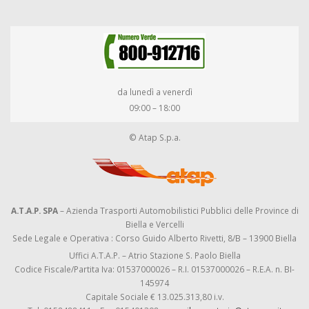
da lunedì a venerdì
09:00 – 18:00
© Atap S.p.a.
A.T.A.P. SPA
– Azienda Trasporti Automobilistici Pubblici delle Province di
Biella e Vercelli
Sede Legale e Operativa : Corso Guido Alberto Rivetti, 8/B – 13900 Biella
Uffici A.T.A.P. – Atrio Stazione S. Paolo Biella
Codice Fiscale/Partita Iva: 01537000026 – R.I. 01537000026 – R.E.A. n. BI-
145974
Capitale Sociale € 13.025.313,80 i.v.