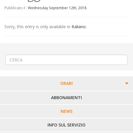
Pubblicato il :
Wednesday September 12th, 2018
Sorry, this entry is only available in
Italiano
.
←
Modifica Linea 358 Cavaglià – Piverone – Ivrea
COMPILAZIONE MODULO RICHIESTA ABBONAMENTO
→
ORARI
PERCORSI URBANI IN BIELLA
ABBONAMENTI
LINEE URBANE VERCELLI
NEWS
LINEE EXTRAURBANE
INFO SUL SERVIZIO