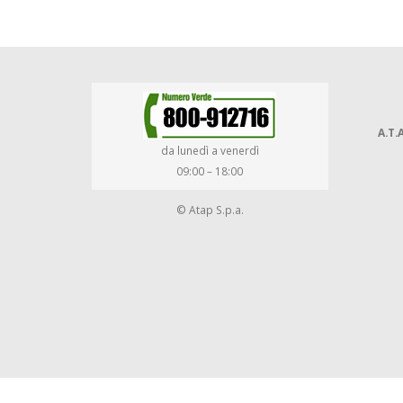
A.T.A
da lunedì a venerdì
09:00 – 18:00
© Atap S.p.a.