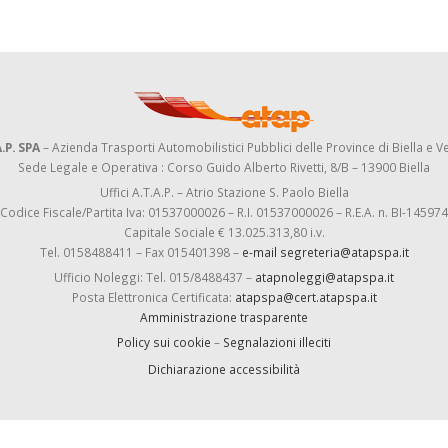
.P. SPA
– Azienda Trasporti Automobilistici Pubblici delle Province di Biella e Ve
Sede Legale e Operativa : Corso Guido Alberto Rivetti, 8/B – 13900 Biella
Uffici A.T.A.P. – Atrio Stazione S. Paolo Biella
Codice Fiscale/Partita Iva: 01537000026 – R.I. 01537000026 – R.E.A. n. BI-145974
Capitale Sociale € 13.025.313,80 i.v.
Tel. 0158488411 – Fax 015401398 –
e-mail segreteria@atapspa.it
Ufficio Noleggi: Tel. 015/8488437 –
atapnoleggi@atapspa.it
Posta Elettronica Certificata:
atapspa@cert.atapspa.it
Amministrazione trasparente
Policy sui cookie
–
Segnalazioni illeciti
Dichiarazione accessibilità