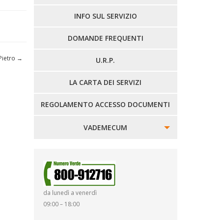
LINEE EXTRAURBANE
INFO SUL SERVIZIO
DOMANDE FREQUENTI
 Pietro
→
U.R.P.
LA CARTA DEI SERVIZI
REGOLAMENTO ACCESSO DOCUMENTI
VADEMECUM
SINISTRI
SMARRIMENTO OGGETTI
da lunedì a venerdì
DIRITTI E DOVERI
09:00 – 18:00