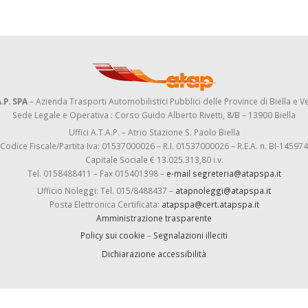
.P. SPA
– Azienda Trasporti Automobilistici Pubblici delle Province di Biella e Ve
Sede Legale e Operativa : Corso Guido Alberto Rivetti, 8/B – 13900 Biella
Uffici A.T.A.P. – Atrio Stazione S. Paolo Biella
Codice Fiscale/Partita Iva: 01537000026 – R.I. 01537000026 – R.E.A. n. BI-145974
Capitale Sociale € 13.025.313,80 i.v.
Tel. 0158488411 – Fax 015401398 –
e-mail segreteria@atapspa.it
Ufficio Noleggi: Tel. 015/8488437 –
atapnoleggi@atapspa.it
Posta Elettronica Certificata:
atapspa@cert.atapspa.it
Amministrazione trasparente
Policy sui cookie
–
Segnalazioni illeciti
Dichiarazione accessibilità