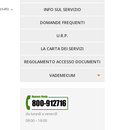
ossato
→
LINEE EXTRAURBANE
INFO SUL SERVIZIO
DOMANDE FREQUENTI
U.R.P.
LA CARTA DEI SERVIZI
REGOLAMENTO ACCESSO DOCUMENTI
VADEMECUM
SINISTRI
SMARRIMENTO OGGETTI
da lunedì a venerdì
DIRITTI E DOVERI
09:00 – 18:00