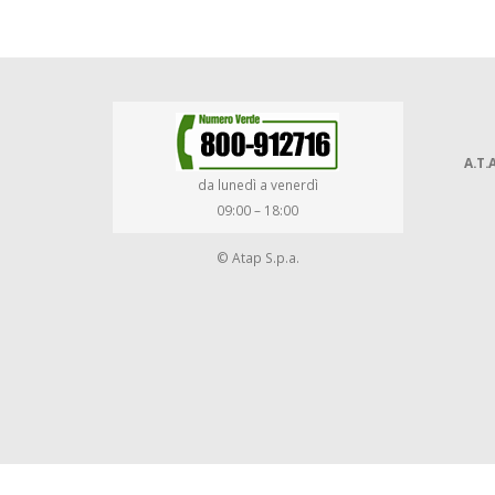
A.T.A
da lunedì a venerdì
09:00 – 18:00
© Atap S.p.a.