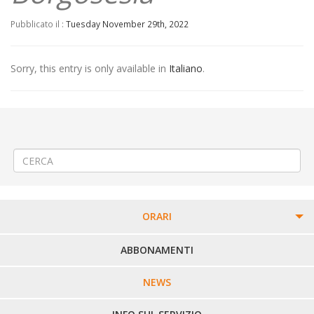
Pubblicato il :
Tuesday November 29th, 2022
Sorry, this entry is only available in
Italiano
.
←
(Italiano) 🚍 Modifica Linea 71 (129) Crevacuore-Sostegno-Lozzolo-
Gattinara-Romagnano
(Italiano) 🔨Lavori urgenti sul manto stradale a Occhieppo Inferiore
→
ORARI
PERCORSI URBANI IN BIELLA
ABBONAMENTI
LINEE URBANE VERCELLI
NEWS
LINEE EXTRAURBANE