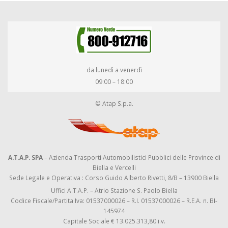
da lunedì a venerdì
09:00 – 18:00
© Atap S.p.a.
A.T.A.P. SPA
– Azienda Trasporti Automobilistici Pubblici delle Province di
Biella e Vercelli
Sede Legale e Operativa : Corso Guido Alberto Rivetti, 8/B – 13900 Biella
Uffici A.T.A.P. – Atrio Stazione S. Paolo Biella
Codice Fiscale/Partita Iva: 01537000026 – R.I. 01537000026 – R.E.A. n. BI-
145974
Capitale Sociale € 13.025.313,80 i.v.