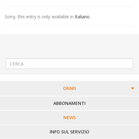
Sorry, this entry is only available in
Italiano
.
←
(Italiano) 🚍 Modifica Linea 380: Ivrea-Magnano-Mongrando-Biella-
Candelo-Verrone-Arro
(Italiano) 🚍 Modifica Linea 400 Cossato – Masserano – Gattinara –
Romagnano Sesia
→
ORARI
PERCORSI URBANI IN BIELLA
ABBONAMENTI
LINEE URBANE VERCELLI
NEWS
LINEE EXTRAURBANE
INFO SUL SERVIZIO