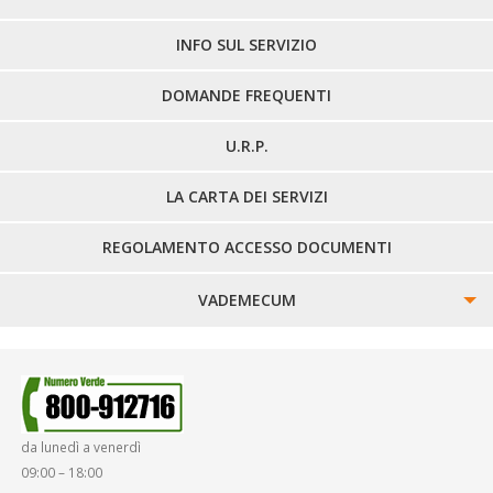
LINEE EXTRAURBANE
INFO SUL SERVIZIO
DOMANDE FREQUENTI
U.R.P.
LA CARTA DEI SERVIZI
REGOLAMENTO ACCESSO DOCUMENTI
VADEMECUM
SINISTRI
SMARRIMENTO OGGETTI
da lunedì a venerdì
DIRITTI E DOVERI
09:00 – 18:00