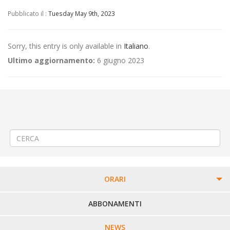
Pubblicato il :
Tuesday May 9th, 2023
Sorry, this entry is only available in
Italiano
.
Ultimo aggiornamento:
6 giugno 2023
←
(Italiano) 🚍 Modifica Linea 70 VALLE MOSSO – MOSSO – TRIVERO
LORA – BORGOSESIA – VARALLO
(Italiano) 🚍 Modifica Linea 380: Ivrea-Magnano-Mongrando-Biella-
Candelo-Verrone-Arro
→
ORARI
PERCORSI URBANI IN BIELLA
ABBONAMENTI
LINEE URBANE VERCELLI
NEWS