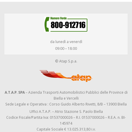
da lunedì a venerdì
09:00 – 18:00
© Atap S.p.a.
A.T.A.P. SPA
– Azienda Trasporti Automobilistici Pubblici delle Province di
Biella e Vercelli
Sede Legale e Operativa : Corso Guido Alberto Rivetti, 8/B – 13900 Biella
Uffici A.T.A.P. – Atrio Stazione S. Paolo Biella
Codice Fiscale/Partita Iva: 01537000026 – R.I. 01537000026 – R.E.A. n. BI-
145974
Capitale Sociale € 13.025.313,80 i.v.