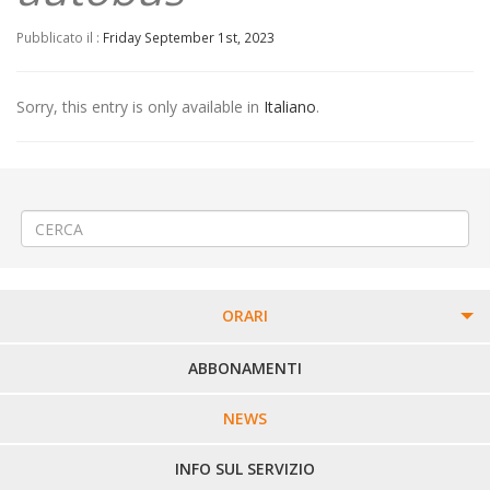
Pubblicato il :
Friday September 1st, 2023
Sorry, this entry is only available in
Italiano
.
←
(Italiano) ♨️Allaccio al teleriscaldamento a Biella
(Italiano) ⚽«Pro Vercelli – Lumezzane» a Vercelli
→
ORARI
PERCORSI URBANI IN BIELLA
ABBONAMENTI
LINEE URBANE VERCELLI
NEWS
LINEE EXTRAURBANE
INFO SUL SERVIZIO