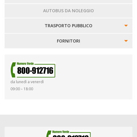
AUTOBUS DA NOLEGGIO
TRASPORTO PUBBLICO
INFORMAZIONI
FORNITORI
CARTINA LINEE
GARE APERTE
REGOLAMENTO TRASPORTO E TARIFFE
GARE CHIUSE
da lunedì a venerdì
RIVENDITE
09:00 – 18:00