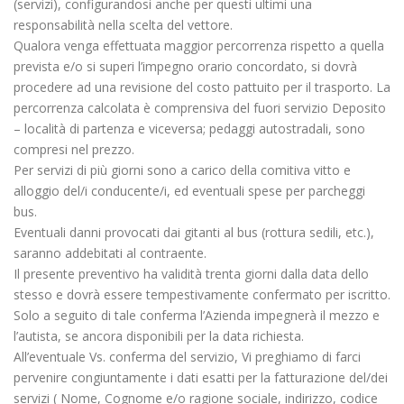
(servizi), configurandosi anche per questi ultimi una
responsabilità nella scelta del vettore.
Qualora venga effettuata maggior percorrenza rispetto a quella
prevista e/o si superi l’impegno orario concordato, si dovrà
procedere ad una revisione del costo pattuito per il trasporto. La
percorrenza calcolata è comprensiva del fuori servizio Deposito
– località di partenza e viceversa; pedaggi autostradali, sono
compresi nel prezzo.
Per servizi di più giorni sono a carico della comitiva vitto e
alloggio del/i conducente/i, ed eventuali spese per parcheggi
bus.
Eventuali danni provocati dai gitanti al bus (rottura sedili, etc.),
saranno addebitati al contraente.
Il presente preventivo ha validità trenta giorni dalla data dello
stesso e dovrà essere tempestivamente confermato per iscritto.
Solo a seguito di tale conferma l’Azienda impegnerà il mezzo e
l’autista, se ancora disponibili per la data richiesta.
All’eventuale Vs. conferma del servizio, Vi preghiamo di farci
pervenire congiuntamente i dati esatti per la fatturazione del/dei
servizi ( Nome, Cognome e/o ragione sociale, indirizzo, codice