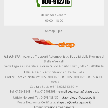
da lunedì a venerdì
09:00 – 18:00
© Atap S.p.a.
A.T.A.P. SPA
– Azienda Trasporti Automobilistici Pubblici delle Province di
Biella e Vercelli
Sede Legale e Operativa : Corso Guido Alberto Rivetti, 8/B – 13900 Biella
Uffici A.T.A.P. – Atrio Stazione S. Paolo Biella
Codice Fiscale/Partita Iva: 01537000026 – R.I. 01537000026 – R.E.A. n. BI-
145974
Capitale Sociale € 13.025.313,80 i.v.
Tel. 0158488411 – Fax 015401398 –
e-mail segreteria@atapspa.it
Ufficio Noleggi: Tel. 015/8488437 –
atapnoleggi@atapspa.it
Posta Elettronica Certificata:
atapspa@cert.atapspa.it
Amministrazione trasparente