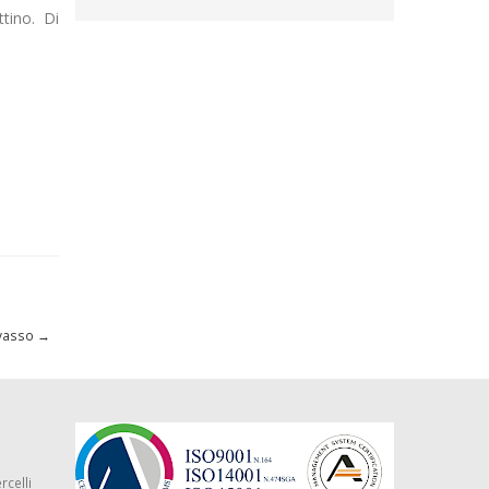
tino. Di
ivasso
→
rcelli