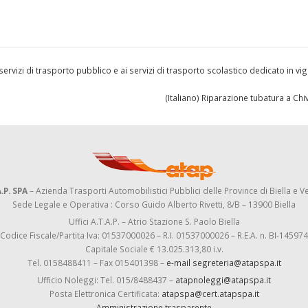
rvizi di trasporto pubblico e ai servizi di trasporto scolastico dedicato in vi
(Italiano) Riparazione tubatura a Ch
.P. SPA
– Azienda Trasporti Automobilistici Pubblici delle Province di Biella e Ve
Sede Legale e Operativa : Corso Guido Alberto Rivetti, 8/B – 13900 Biella
Uffici A.T.A.P. – Atrio Stazione S. Paolo Biella
Codice Fiscale/Partita Iva: 01537000026 – R.I. 01537000026 – R.E.A. n. BI-145974
Capitale Sociale € 13.025.313,80 i.v.
Tel. 0158488411 – Fax 015401398 –
e-mail segreteria@atapspa.it
Ufficio Noleggi: Tel. 015/8488437 –
atapnoleggi@atapspa.it
Posta Elettronica Certificata:
atapspa@cert.atapspa.it
Amministrazione trasparente