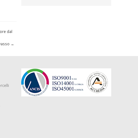
gore dal
ivasso
→
rcelli