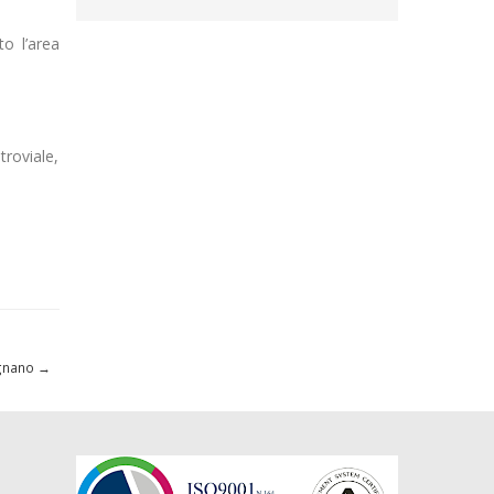
to l’area
troviale,
agnano
→