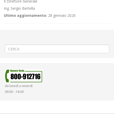
Il Direttore Generale
Ing. Sergio Bertella
Ultimo aggiornamento:
28 gennaio 2026
←
Criticità relative all’erogazione dei servizi di trasporto pubblico
locale ATAP nella giornata del 19/01/2022
«Pro Vercelli – Juventus U23» a Vercelli
→
da lunedì a venerdì
09:00 – 18:00