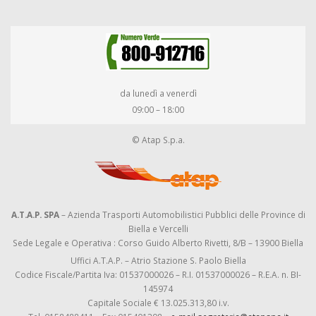
da lunedì a venerdì
09:00 – 18:00
© Atap S.p.a.
A.T.A.P. SPA
– Azienda Trasporti Automobilistici Pubblici delle Province di
Biella e Vercelli
Sede Legale e Operativa : Corso Guido Alberto Rivetti, 8/B – 13900 Biella
Uffici A.T.A.P. – Atrio Stazione S. Paolo Biella
Codice Fiscale/Partita Iva: 01537000026 – R.I. 01537000026 – R.E.A. n. BI-
145974
Capitale Sociale € 13.025.313,80 i.v.